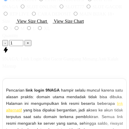
9NAGA
SLOT ONLINE
SLOT777
SLOT GACOR
RTP LIVE
CARA DEPOSIT
MAIN BIJAK 18+
Size
View Size Chart
View Size Chart
S
M
L
XL
Quantity
-
+
9NAGA: Link Login Slot Gacor Gampang Menang Anti Kalah
Mantap
Pencarian
link login 9NAGA
hampir selalu muncul karena satu
alasan praktis: domain utama mendadak tidak bisa dibuka.
Halaman ini mengumpulkan link resmi beserta beberapa
link
alternatif
yang bisa dipakai bergantian, jadi akses ke akun tidak
terputus saat satu domain terkena pemblokiran. Semua link
resmi mengarah ke server yang sama, sehingga saldo, riwayat