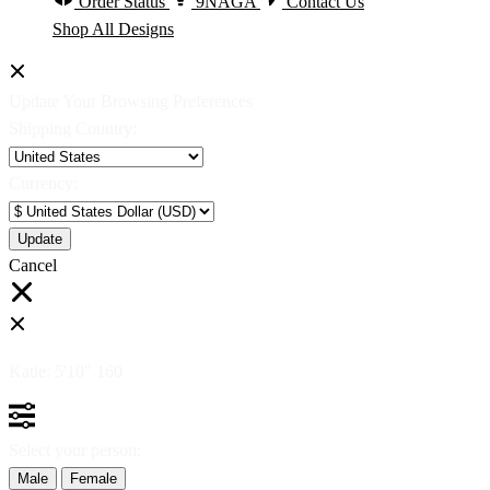
Order Status
9NAGA
Contact Us
Shop All Designs
Update Your Browsing Preferences
Shipping Country:
Currency:
Cancel
Katie:
5'10"
160
Select your person:
Male
Female