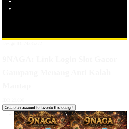
Explore Categories
Popular Products
Shop All Designs
9NAGA
LINK LOGIN 9NAGA
LINK
ALTERNATIF
DAFTAR 9NAGA
SLOT GACOR
RTP LIVE
MAIN BIJAK 18+
Design ID: 74235272
9NAGA: Link Login Slot Gacor
Gampang Menang Anti Kalah
Mantap
IDR 20.000
Create an account to favorite this design!