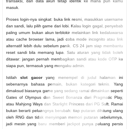
transaksi, dan data akun tetap identik ke mana pun kamu
masuk.
Proses login-nya singkat: buka link resmi, masukkan username
dan sandi, lalu pilih game dari lobi. Kalau login gagal, penyebab
paling umum bukan akun terblokir melainkan link kedaluwarsa
atau cache browser lama, jadi coba mode incognito atau link
alternatif lebih dulu sebelum panik. CS 24 jam siap membantu
reset sandi bila memang lupa. Satu aturan yang tidak boleh
ditawar: jangan pernah membagikan sandi atau kode OTP ke
siapa pun, termasuk yang mengaku admin.
Istilah
slot gacor
yang menempel di judul halaman ini
sebenarnya bahasa pemain, bukan kategori teknis. Yang
dimaksud biasanya game yang sedang ramai dimainkan seperti
Gates of Olympus dan Sweet Bonanza dari Pragmatic Play,
atau Mahjong Ways dan Starlight Princess dari PG Soft. Ramai
bukan berarti peluangnya berubah: tiap putaran dihitung ulang
oleh RNG dan tidak menyimpan memori putaran sebelumnya,
jadi mesin yang baru memberi jackpot punya peluang persis