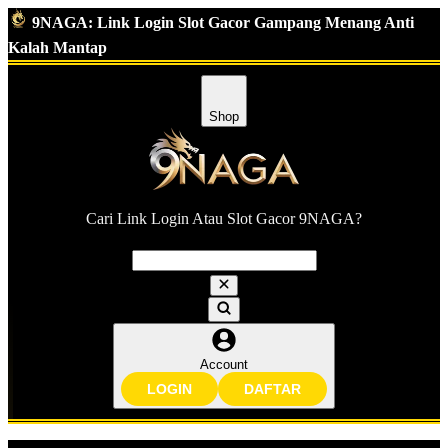
9NAGA: Link Login Slot Gacor Gampang Menang Anti
Kalah Mantap
Shop
Cari Link Login Atau Slot Gacor 9NAGA?
Account
LOGIN
DAFTAR