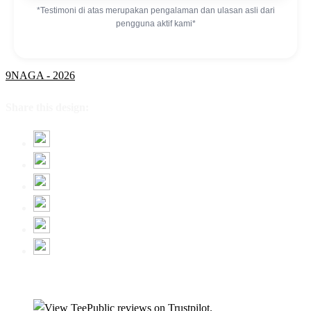
*Testimoni di atas merupakan pengalaman dan ulasan asli dari
pengguna aktif kami*
9NAGA - 2026
Share this design: