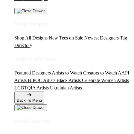
Shop Designs
Shop All Designs
New Tees on Sale
Newest Designers
Tag
Directory
Artist Collections
Featured Designers
Artists to Watch
Creators to Watch
AAPI
Artists
BIPOC Artists
Black Artists
Celebrate Women Artists
LGBTQIA Artists
Ukrainian Artists
Back To Menu
Adult Apparel