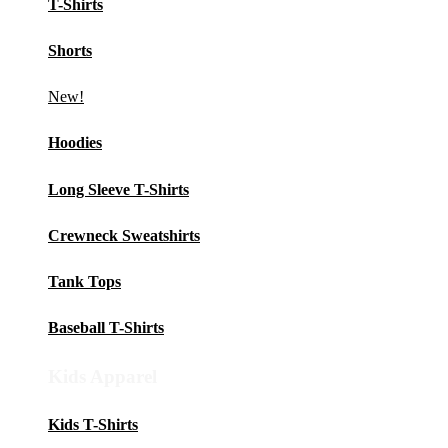
T-Shirts
Shorts
New!
Hoodies
Long Sleeve T-Shirts
Crewneck Sweatshirts
Tank Tops
Baseball T-Shirts
Kids Apparel
Kids T-Shirts