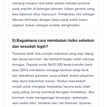
menang maupun anti kalah adalah bahasa promosi
yang populer di kalangan pemain, bukan garansi yang
bisa dipenuhi situs mana pun. Perlakukan slot sebagai
hiburan berbayar dengan biaya yang sudah kamu
siapkan, bukan sebagai sumber penghasilan.
5) Bagaimana cara membatasi risiko sebelum
dan sesudah login?
Tentukan lebih dulu jumlah maksimal yang siap hilang
dan durasi bermain, lalu berhenti begitu salah satunya
tercapai. Deposit mulai Rp20.000 lewat transfer bank
atau QRIS membantu menjaga taruhan tetap kecil,
dan sebaiknya gunakan uang pribadi, bukan pinjaman
atau dana kebutuhan harian. Hindari menambah
modal untuk mengejar kekalahan karena pola inilah
yang paling sering membuat kerugian membesar. Jika
bermain mulai mengganggu keuangan, pekerjaan,
atau waktu tidur, hentikan dan cari bantuan; layanan