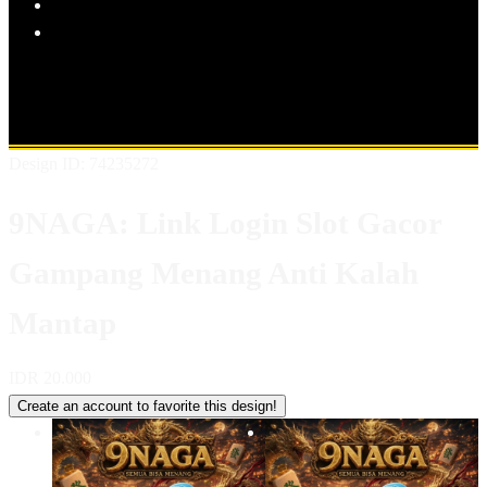
Explore Categories
Popular Products
Shop All Designs
9NAGA
LINK LOGIN 9NAGA
LINK
ALTERNATIF
DAFTAR 9NAGA
SLOT GACOR
RTP LIVE
MAIN BIJAK 18+
Design ID: 74235272
9NAGA: Link Login Slot Gacor
Gampang Menang Anti Kalah
Mantap
IDR 20.000
Create an account to favorite this design!