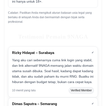
ini hanya untuk 18+.
Catatan: Pastikan Anda mengikuti aturan batasan usia legal yang
berlaku di wilayah Anda dan bermainlah dengan bijak serta
profesional.
Testimoni Pemain 9NAGA
Rizky Hidayat – Surabaya
✔
Yang aku cari sebenarnya cuma link login yang stabil,
dan link alternatif 9NAGA memang jalan waktu domain
utama susah dibuka. Soal hasil, kadang dapat kadang
tidak, dan aku sudah paham itu murni RNG. Buatku ini
hiburan dengan budget tetap, bukan cara cepat kaya.
10 menit yang lalu
Verified Member
Dimas Saputra – Semarang
✔