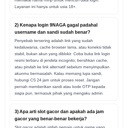
Layanan ini hanya untuk usia 18+.
2) Kenapa login 9NAGA gagal padahal
username dan sandi sudah benar?
Penyebab tersering adalah link yang sudah
kedaluwarsa, cache browser lama, atau koneksi tidak
stabil, bukan akun yang diblokir. Coba buka link login
resmi terbaru di jendela incognito, bersihkan cache,
atau pindah ke link alternatif sebelum menyimpulkan
akunmu bermasalah. Kalau memang lupa sandi,
hubungi CS 24 jam untuk proses reset. Jangan
pernah memberikan sandi atau kode OTP kepada
siapa pun, termasuk pihak yang mengaku admin.
3) Apa arti slot gacor dan apakah ada jam
gacor yang benar-benar bekerja?
Slot gacor adalah istilah pemain untuk game yang