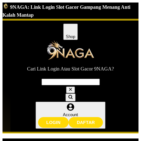
9NAGA: Link Login Slot Gacor Gampang Menang Anti
Kalah Mantap
Shop
Cari Link Login Atau Slot Gacor 9NAGA?
Account
LOGIN
DAFTAR