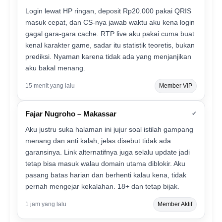
Login lewat HP ringan, deposit Rp20.000 pakai QRIS
masuk cepat, dan CS-nya jawab waktu aku kena login
gagal gara-gara cache. RTP live aku pakai cuma buat
kenal karakter game, sadar itu statistik teoretis, bukan
prediksi. Nyaman karena tidak ada yang menjanjikan
aku bakal menang.
15 menit yang lalu
Member VIP
Fajar Nugroho – Makassar
✔
Aku justru suka halaman ini jujur soal istilah gampang
menang dan anti kalah, jelas disebut tidak ada
garansinya. Link alternatifnya juga selalu update jadi
tetap bisa masuk walau domain utama diblokir. Aku
pasang batas harian dan berhenti kalau kena, tidak
pernah mengejar kekalahan. 18+ dan tetap bijak.
1 jam yang lalu
Member Aktif