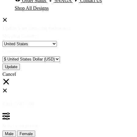
Order Status
9NAGA
Contact Us
Shop All Designs
Update Your Browsing Preferences
Shipping Country:
Currency:
Cancel
Katie:
5'10"
160
Select your person:
Male
Female