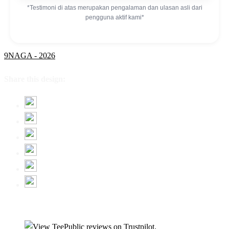
*Testimoni di atas merupakan pengalaman dan ulasan asli dari
pengguna aktif kami*
9NAGA - 2026
Share this design: