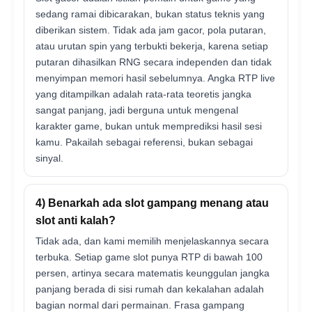
sedang ramai dibicarakan, bukan status teknis yang
diberikan sistem. Tidak ada jam gacor, pola putaran,
atau urutan spin yang terbukti bekerja, karena setiap
putaran dihasilkan RNG secara independen dan tidak
menyimpan memori hasil sebelumnya. Angka RTP live
yang ditampilkan adalah rata-rata teoretis jangka
sangat panjang, jadi berguna untuk mengenal
karakter game, bukan untuk memprediksi hasil sesi
kamu. Pakailah sebagai referensi, bukan sebagai
sinyal.
4) Benarkah ada slot gampang menang atau
slot anti kalah?
Tidak ada, dan kami memilih menjelaskannya secara
terbuka. Setiap game slot punya RTP di bawah 100
persen, artinya secara matematis keunggulan jangka
panjang berada di sisi rumah dan kekalahan adalah
bagian normal dari permainan. Frasa gampang