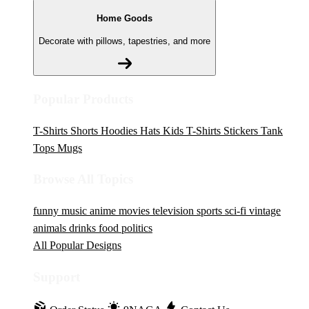
Home Goods
Decorate with pillows, tapestries, and more
Popular Products
T-Shirts
Shorts
Hoodies
Hats
Kids T-Shirts
Stickers
Tank
Tops
Mugs
Browse All Topics
funny
music
anime
movies
television
sports
sci-fi
vintage
animals
drinks
food
politics
All Popular Designs
Support