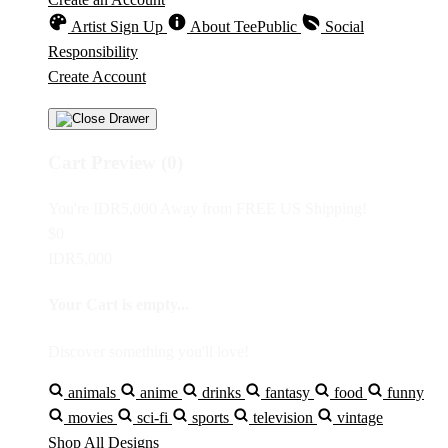
Artist Sign Up
About TeePublic
Social
Responsibility
Create Account
Cart Preview (0)
You're
IDR5,000
Away from
FREE US Shipping!
$0
IDR5,000
Your Cart is empty...
Discover something you'll love!
animals
anime
drinks
fantasy
food
funny
movies
sci-fi
sports
television
vintage
Shop All Designs