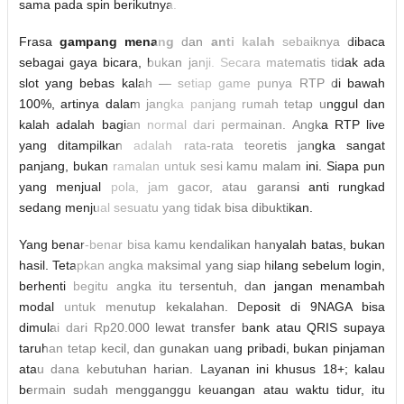
sama pada spin berikutnya.
Frasa
gampang menang
dan
anti kalah
sebaiknya dibaca
sebagai gaya bicara, bukan janji. Secara matematis tidak ada
slot yang bebas kalah — setiap game punya RTP di bawah
100%, artinya dalam jangka panjang rumah tetap unggul dan
kalah adalah bagian normal dari permainan. Angka RTP live
yang ditampilkan adalah rata-rata teoretis jangka sangat
panjang, bukan ramalan untuk sesi kamu malam ini. Siapa pun
yang menjual pola, jam gacor, atau garansi anti rungkad
sedang menjual sesuatu yang tidak bisa dibuktikan.
Yang benar-benar bisa kamu kendalikan hanyalah batas, bukan
hasil. Tetapkan angka maksimal yang siap hilang sebelum login,
berhenti begitu angka itu tersentuh, dan jangan menambah
modal untuk menutup kekalahan. Deposit di 9NAGA bisa
dimulai dari Rp20.000 lewat transfer bank atau QRIS supaya
taruhan tetap kecil, dan gunakan uang pribadi, bukan pinjaman
atau dana kebutuhan harian. Layanan ini khusus 18+; kalau
bermain sudah mengganggu keuangan atau waktu tidur, itu