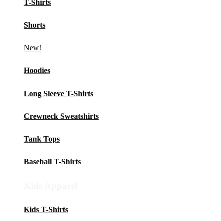
T-Shirts
Shorts
New!
Hoodies
Long Sleeve T-Shirts
Crewneck Sweatshirts
Tank Tops
Baseball T-Shirts
Kids Apparel
Kids T-Shirts