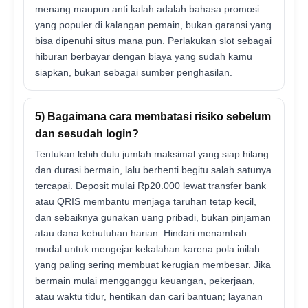
menang maupun anti kalah adalah bahasa promosi
yang populer di kalangan pemain, bukan garansi yang
bisa dipenuhi situs mana pun. Perlakukan slot sebagai
hiburan berbayar dengan biaya yang sudah kamu
siapkan, bukan sebagai sumber penghasilan.
5) Bagaimana cara membatasi risiko sebelum
dan sesudah login?
Tentukan lebih dulu jumlah maksimal yang siap hilang
dan durasi bermain, lalu berhenti begitu salah satunya
tercapai. Deposit mulai Rp20.000 lewat transfer bank
atau QRIS membantu menjaga taruhan tetap kecil,
dan sebaiknya gunakan uang pribadi, bukan pinjaman
atau dana kebutuhan harian. Hindari menambah
modal untuk mengejar kekalahan karena pola inilah
yang paling sering membuat kerugian membesar. Jika
bermain mulai mengganggu keuangan, pekerjaan,
atau waktu tidur, hentikan dan cari bantuan; layanan