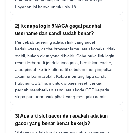
Layanan ini hanya untuk usia 18+.
2) Kenapa login 9NAGA gagal padahal
username dan sandi sudah benar?
Penyebab tersering adalah link yang sudah
kedaluwarsa, cache browser lama, atau koneksi tidak
stabil, bukan akun yang diblokir. Coba buka link login
resmi terbaru di jendela incognito, bersihkan cache,
atau pindah ke link alternatif sebelum menyimpulkan
akunmu bermasalah. Kalau memang lupa sandi,
hubungi CS 24 jam untuk proses reset. Jangan
pernah memberikan sandi atau kode OTP kepada
siapa pun, termasuk pihak yang mengaku admin.
3) Apa arti slot gacor dan apakah ada jam
gacor yang benar-benar bekerja?
Slot gacor adalah istilah pemain untuk game yang