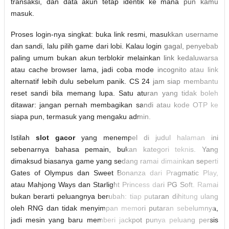
transaksi, dan data akun tetap identik ke mana pun kamu
masuk.
Proses login-nya singkat: buka link resmi, masukkan username
dan sandi, lalu pilih game dari lobi. Kalau login gagal, penyebab
paling umum bukan akun terblokir melainkan link kedaluwarsa
atau cache browser lama, jadi coba mode incognito atau link
alternatif lebih dulu sebelum panik. CS 24 jam siap membantu
reset sandi bila memang lupa. Satu aturan yang tidak boleh
ditawar: jangan pernah membagikan sandi atau kode OTP ke
siapa pun, termasuk yang mengaku admin.
Istilah
slot gacor
yang menempel di judul halaman ini
sebenarnya bahasa pemain, bukan kategori teknis. Yang
dimaksud biasanya game yang sedang ramai dimainkan seperti
Gates of Olympus dan Sweet Bonanza dari Pragmatic Play,
atau Mahjong Ways dan Starlight Princess dari PG Soft. Ramai
bukan berarti peluangnya berubah: tiap putaran dihitung ulang
oleh RNG dan tidak menyimpan memori putaran sebelumnya,
jadi mesin yang baru memberi jackpot punya peluang persis