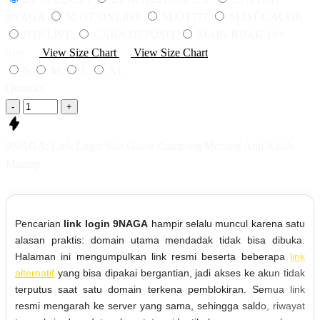
9NAGA
SLOT ONLINE
SLOT777
SLOT GACOR
RTP LIVE
CARA DEPOSIT
MAIN BIJAK 18+
Size
View Size Chart
View Size Chart
S
M
L
XL
Quantity
-
+
9NAGA: Link Login Slot Gacor Gampang Menang Anti Kalah
Mantap
Pencarian
link login 9NAGA
hampir selalu muncul karena satu
alasan praktis: domain utama mendadak tidak bisa dibuka.
Halaman ini mengumpulkan link resmi beserta beberapa
link
alternatif
yang bisa dipakai bergantian, jadi akses ke akun tidak
terputus saat satu domain terkena pemblokiran. Semua link
resmi mengarah ke server yang sama, sehingga saldo, riwayat