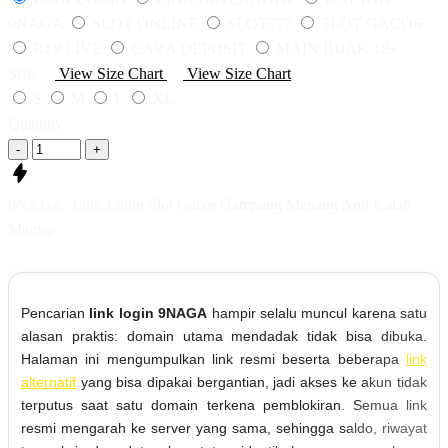
9NAGA
SLOT ONLINE
SLOT777
SLOT GACOR
RTP LIVE
CARA DEPOSIT
MAIN BIJAK 18+
Size
View Size Chart
View Size Chart
S
M
L
XL
Quantity
-
+
9NAGA: Link Login Slot Gacor Gampang Menang Anti Kalah
Mantap
Pencarian
link login 9NAGA
hampir selalu muncul karena satu
alasan praktis: domain utama mendadak tidak bisa dibuka.
Halaman ini mengumpulkan link resmi beserta beberapa
link
alternatif
yang bisa dipakai bergantian, jadi akses ke akun tidak
terputus saat satu domain terkena pemblokiran. Semua link
resmi mengarah ke server yang sama, sehingga saldo, riwayat