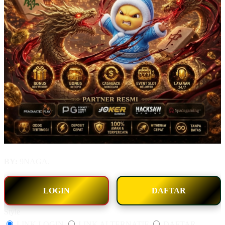
BY:
9NAGA.
LOGIN
DAFTAR
Style
LINK LOGIN
LINK ALTERNATIF
DAFTAR