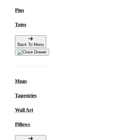
Pins
Totes
Back To Menu
Home Goods
Mugs
Tapestries
Wall Art
Pillows