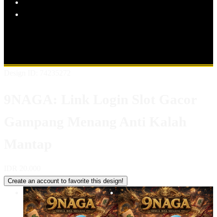
Explore Categories
Popular Products
Shop All Designs
9NAGA
LINK LOGIN 9NAGA
LINK
ALTERNATIF
DAFTAR 9NAGA
SLOT GACOR
RTP LIVE
MAIN BIJAK 18+
Design ID: 74235272
9NAGA: Link Login Slot Gacor
Gampang Menang Anti Kalah
Mantap
IDR 20.000
Create an account to favorite this design!