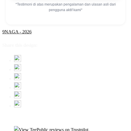
*Testimoni di atas merupakan pengalaman dan ulasan asli dari
pengguna aktif kami*
9NAGA - 2026
Share this design: