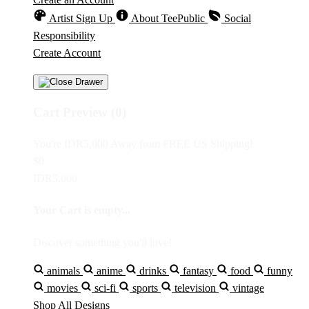
Artist Sign Up
About TeePublic
Social
Responsibility
Create Account
Cart Preview (0)
You're
IDR5,000
Away from
FREE US Shipping!
$0
IDR5,000
Your Cart is empty...
Discover something you'll love!
animals
anime
drinks
fantasy
food
funny
movies
sci-fi
sports
television
vintage
Shop All Designs