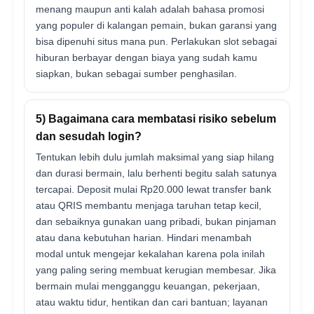
menang maupun anti kalah adalah bahasa promosi
yang populer di kalangan pemain, bukan garansi yang
bisa dipenuhi situs mana pun. Perlakukan slot sebagai
hiburan berbayar dengan biaya yang sudah kamu
siapkan, bukan sebagai sumber penghasilan.
5) Bagaimana cara membatasi risiko sebelum
dan sesudah login?
Tentukan lebih dulu jumlah maksimal yang siap hilang
dan durasi bermain, lalu berhenti begitu salah satunya
tercapai. Deposit mulai Rp20.000 lewat transfer bank
atau QRIS membantu menjaga taruhan tetap kecil,
dan sebaiknya gunakan uang pribadi, bukan pinjaman
atau dana kebutuhan harian. Hindari menambah
modal untuk mengejar kekalahan karena pola inilah
yang paling sering membuat kerugian membesar. Jika
bermain mulai mengganggu keuangan, pekerjaan,
atau waktu tidur, hentikan dan cari bantuan; layanan