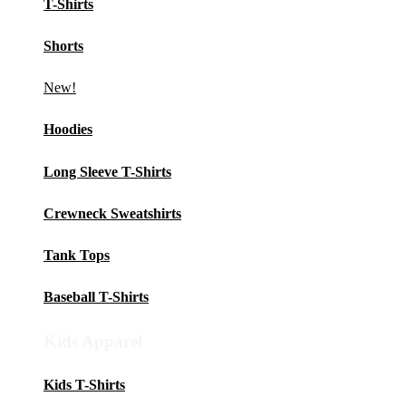
T-Shirts
Shorts
New!
Hoodies
Long Sleeve T-Shirts
Crewneck Sweatshirts
Tank Tops
Baseball T-Shirts
Kids Apparel
Kids T-Shirts