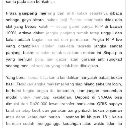
sama pada spin berikutnya.
Frasa
gampang menang
dan
anti kalah
sebaiknya dibaca
sebagai gaya bicara, bukan janji. Secara matematis tidak ada
slot yang bebas kalah — setiap game punya RTP di bawah
100%, artinya dalam jangka panjang rumah tetap unggul dan
kalah adalah bagian normal dari permainan. Angka RTP live
yang ditampilkan adalah rata-rata teoretis jangka sangat
panjang, bukan ramalan untuk sesi kamu malam ini. Siapa pun
yang menjual pola, jam gacor, atau garansi anti rungkad
sedang menjual sesuatu yang tidak bisa dibuktikan.
Yang benar-benar bisa kamu kendalikan hanyalah batas, bukan
hasil. Tetapkan angka maksimal yang siap hilang sebelum login,
berhenti begitu angka itu tersentuh, dan jangan menambah
modal untuk menutup kekalahan. Deposit di 9NAGA bisa
dimulai dari Rp20.000 lewat transfer bank atau QRIS supaya
taruhan tetap kecil, dan gunakan uang pribadi, bukan pinjaman
atau dana kebutuhan harian. Layanan ini khusus 18+; kalau
bermain sudah mengganggu keuangan atau waktu tidur, itu