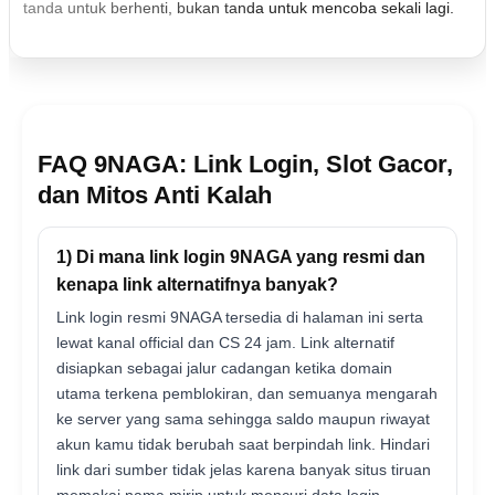
tanda untuk berhenti, bukan tanda untuk mencoba sekali lagi.
FAQ 9NAGA: Link Login, Slot Gacor,
dan Mitos Anti Kalah
1) Di mana link login 9NAGA yang resmi dan
kenapa link alternatifnya banyak?
Link login resmi 9NAGA tersedia di halaman ini serta
lewat kanal official dan CS 24 jam. Link alternatif
disiapkan sebagai jalur cadangan ketika domain
utama terkena pemblokiran, dan semuanya mengarah
ke server yang sama sehingga saldo maupun riwayat
akun kamu tidak berubah saat berpindah link. Hindari
link dari sumber tidak jelas karena banyak situs tiruan
memakai nama mirip untuk mencuri data login.