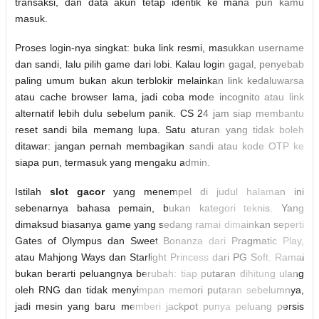
transaksi, dan data akun tetap identik ke mana pun kamu
masuk.
Proses login-nya singkat: buka link resmi, masukkan username
dan sandi, lalu pilih game dari lobi. Kalau login gagal, penyebab
paling umum bukan akun terblokir melainkan link kedaluwarsa
atau cache browser lama, jadi coba mode incognito atau link
alternatif lebih dulu sebelum panik. CS 24 jam siap membantu
reset sandi bila memang lupa. Satu aturan yang tidak boleh
ditawar: jangan pernah membagikan sandi atau kode OTP ke
siapa pun, termasuk yang mengaku admin.
Istilah
slot gacor
yang menempel di judul halaman ini
sebenarnya bahasa pemain, bukan kategori teknis. Yang
dimaksud biasanya game yang sedang ramai dimainkan seperti
Gates of Olympus dan Sweet Bonanza dari Pragmatic Play,
atau Mahjong Ways dan Starlight Princess dari PG Soft. Ramai
bukan berarti peluangnya berubah: tiap putaran dihitung ulang
oleh RNG dan tidak menyimpan memori putaran sebelumnya,
jadi mesin yang baru memberi jackpot punya peluang persis