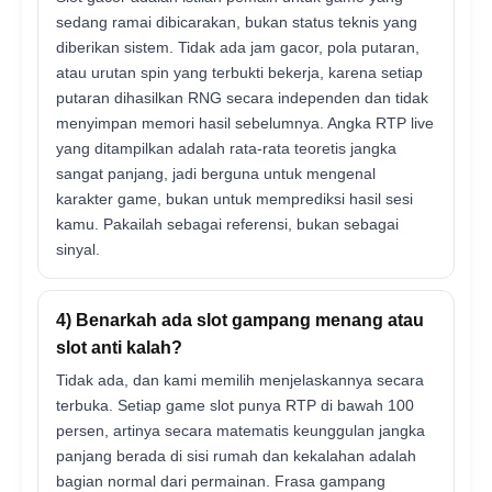
sedang ramai dibicarakan, bukan status teknis yang
diberikan sistem. Tidak ada jam gacor, pola putaran,
atau urutan spin yang terbukti bekerja, karena setiap
putaran dihasilkan RNG secara independen dan tidak
menyimpan memori hasil sebelumnya. Angka RTP live
yang ditampilkan adalah rata-rata teoretis jangka
sangat panjang, jadi berguna untuk mengenal
karakter game, bukan untuk memprediksi hasil sesi
kamu. Pakailah sebagai referensi, bukan sebagai
sinyal.
4) Benarkah ada slot gampang menang atau
slot anti kalah?
Tidak ada, dan kami memilih menjelaskannya secara
terbuka. Setiap game slot punya RTP di bawah 100
persen, artinya secara matematis keunggulan jangka
panjang berada di sisi rumah dan kekalahan adalah
bagian normal dari permainan. Frasa gampang