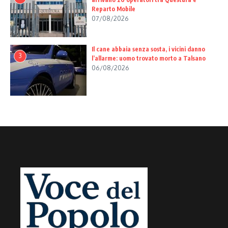
Reparto Mobile
07/08/2026
Il cane abbaia senza sosta, i vicini danno
3
l’allarme: uomo trovato morto a Talsano
06/08/2026