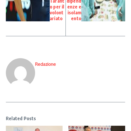
Tarant
dipend
o per il
enze e
volont
isolam
ariato
ento
Redazione
Related Posts