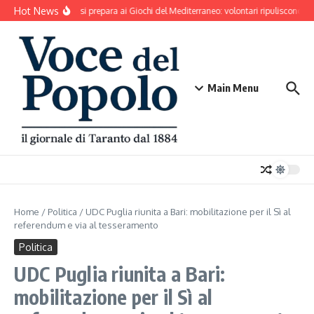
Salta al contenuto
Hot News
Taranto si prepara ai Giochi del Mediterraneo: volontari ripuliscono Pa
Main Menu
Home
/
Politica
/
UDC Puglia riunita a Bari: mobilitazione per il Sì al
referendum e via al tesseramento
Politica
UDC Puglia riunita a Bari:
mobilitazione per il Sì al