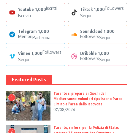
Iscritti
Followers
Youtube
1,000
Tiktok
1,000
Iscriviti
Segui
Telegram
1,000
Soundcloud
1,000
Membri
Followers
Partecipa
Segui
Followers
Vimeo
1,000
Dribbble
1,000
Followers
Segui
Segui
Featured Posts
Taranto si prepara ai Giochi del
1
Mediterraneo: volontari ripuliscono Parco
Cimino e l’area dello Iacovone
07/08/2026
Taranto, rinforzi per la Polizia di Stato:
2
arrivano 26 operatori tra Questura e