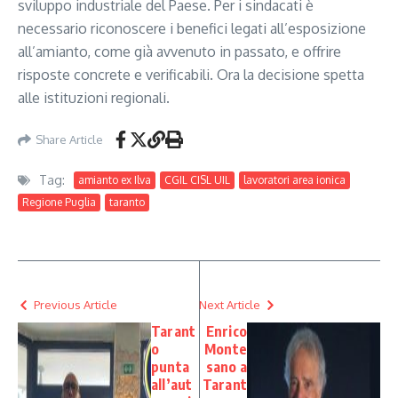
sviluppo industriale del Paese. Per i sindacati è
necessario riconoscere i benefici legati all’esposizione
all’amianto, come già avvenuto in passato, e offrire
risposte concrete e verificabili. Ora la decisione spetta
alle istituzioni regionali.
Share Article
Tag:
amianto ex Ilva
CGIL CISL UIL
lavoratori area ionica
Regione Puglia
taranto
Previous Article
Next Article
Tarant
Enrico
o
Monte
punta
sano a
all’aut
Tarant