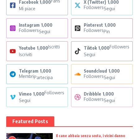
Fans
Facebook
1,000
X (Twitter)
1,000
Followers
Mi piace
Segui
Instagram
1,000
Pinterest
1,000
Followers
Followers
Segui
Pin
Iscritti
Followers
Youtube
1,000
Tiktok
1,000
Iscriviti
Segui
Telegram
1,000
Soundcloud
1,000
Membri
Followers
Partecipa
Segui
Followers
Vimeo
1,000
Dribbble
1,000
Followers
Segui
Segui
Featured Posts
Il cane abbaia senza sosta, i vicini danno