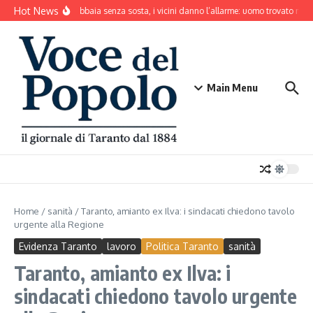
Salta al contenuto
Hot News
Il cane abbaia senza sosta, i vicini danno l’allarme: uomo trovato mort
Main Menu
Home
/
sanità
/
Taranto, amianto ex Ilva: i sindacati chiedono tavolo
urgente alla Regione
Evidenza Taranto
lavoro
Politica Taranto
sanità
Taranto, amianto ex Ilva: i
sindacati chiedono tavolo urgente