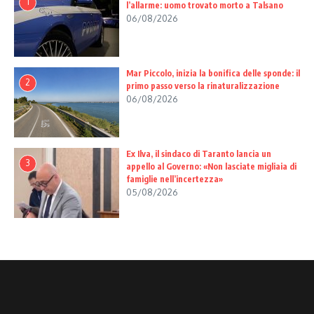
1
l’allarme: uomo trovato morto a Talsano
06/08/2026
Mar Piccolo, inizia la bonifica delle sponde: il
2
primo passo verso la rinaturalizzazione
06/08/2026
Ex Ilva, il sindaco di Taranto lancia un
3
appello al Governo: «Non lasciate migliaia di
famiglie nell’incertezza»
05/08/2026