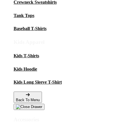
Crewneck Sweatshirts
Tank Tops
Baseball T-Shirts
Kids Apparel
Kids T-Shirts
Kids Hoodie
Kids Long Sleeve T-Shirt
Back To Menu
Accessories