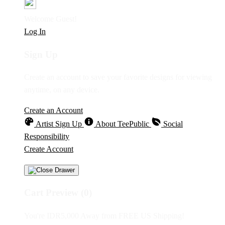
Welcome Guest!
Log In
Sign Up
Create an account to save your favorite designs for viewing
anytime, on any device.
Create an Account
Artist Sign Up
About TeePublic
Social
Responsibility
Create Account
Cart Preview (0)
You're
IDR5,000
Away from
FREE US Shipping!