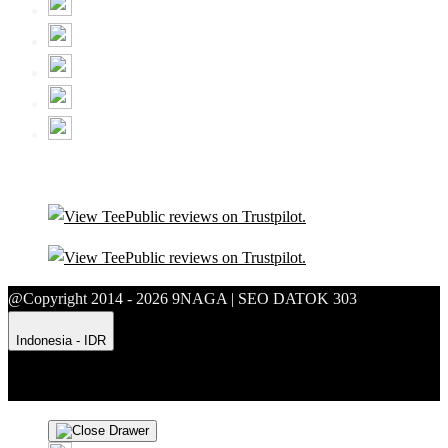
@Copyright 2014 - 2026 9NAGA | SEO DATOK 303
Indonesia - IDR
Product Safety
Intellectual Property Policy
CA: Do Not Sell My
Personal Information
Privacy Policy
Terms