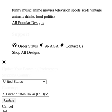
funny
music
anime
movies
television
sports
sci-fi
vintage
animals
drinks
food
politics
All Popular Designs
Support
Order Status
9NAGA
Contact Us
Shop All Designs
Update Your Browsing Preferences
Shipping Country:
Currency:
Cancel