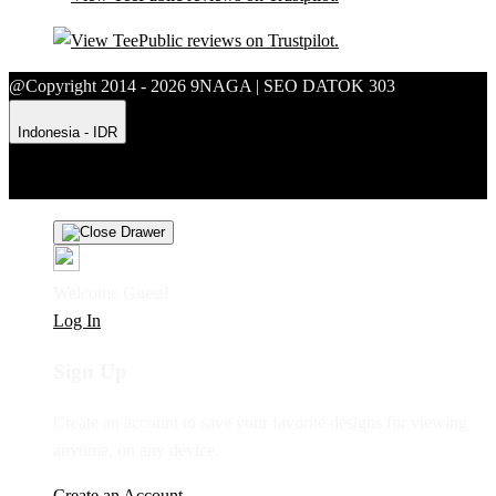
@Copyright 2014 - 2026 9NAGA | SEO DATOK 303
Indonesia - IDR
Product Safety
Intellectual Property Policy
CA: Do Not Sell My
Personal Information
Privacy Policy
Terms
Welcome Guest!
Log In
Sign Up
Create an account to save your favorite designs for viewing
anytime, on any device.
Create an Account