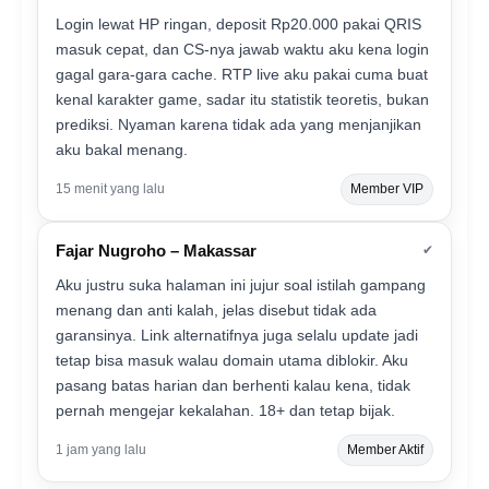
Login lewat HP ringan, deposit Rp20.000 pakai QRIS
masuk cepat, dan CS-nya jawab waktu aku kena login
gagal gara-gara cache. RTP live aku pakai cuma buat
kenal karakter game, sadar itu statistik teoretis, bukan
prediksi. Nyaman karena tidak ada yang menjanjikan
aku bakal menang.
15 menit yang lalu
Member VIP
Fajar Nugroho – Makassar
✔
Aku justru suka halaman ini jujur soal istilah gampang
menang dan anti kalah, jelas disebut tidak ada
garansinya. Link alternatifnya juga selalu update jadi
tetap bisa masuk walau domain utama diblokir. Aku
pasang batas harian dan berhenti kalau kena, tidak
pernah mengejar kekalahan. 18+ dan tetap bijak.
1 jam yang lalu
Member Aktif