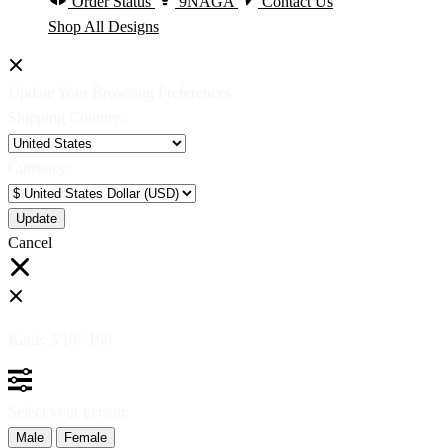
Order Status
9NAGA
Contact Us
Shop All Designs
Update Your Browsing Preferences
Shipping Country:
Currency:
Cancel
Katie:
5'10"
160
Select your person:
Male
Female