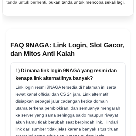
tanda untuk berhenti, bukan tanda untuk mencoba sekali lagi.
FAQ 9NAGA: Link Login, Slot Gacor,
dan Mitos Anti Kalah
1) Di mana link login 9NAGA yang resmi dan
kenapa link alternatifnya banyak?
Link login resmi 9NAGA tersedia di halaman ini serta
lewat kanal official dan CS 24 jam. Link alternatif
disiapkan sebagai jalur cadangan ketika domain
utama terkena pemblokiran, dan semuanya mengarah
ke server yang sama sehingga saldo maupun riwayat
akun kamu tidak berubah saat berpindah link. Hindari
link dari sumber tidak jelas karena banyak situs tiruan
memakai nama mirip untuk mencuri data login.