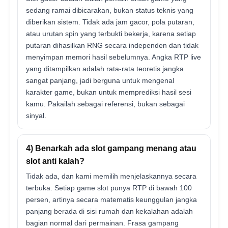
sedang ramai dibicarakan, bukan status teknis yang
diberikan sistem. Tidak ada jam gacor, pola putaran,
atau urutan spin yang terbukti bekerja, karena setiap
putaran dihasilkan RNG secara independen dan tidak
menyimpan memori hasil sebelumnya. Angka RTP live
yang ditampilkan adalah rata-rata teoretis jangka
sangat panjang, jadi berguna untuk mengenal
karakter game, bukan untuk memprediksi hasil sesi
kamu. Pakailah sebagai referensi, bukan sebagai
sinyal.
4) Benarkah ada slot gampang menang atau
slot anti kalah?
Tidak ada, dan kami memilih menjelaskannya secara
terbuka. Setiap game slot punya RTP di bawah 100
persen, artinya secara matematis keunggulan jangka
panjang berada di sisi rumah dan kekalahan adalah
bagian normal dari permainan. Frasa gampang