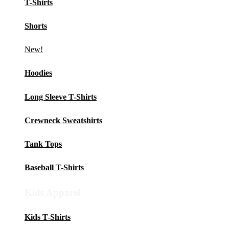
T-Shirts
Shorts
New!
Hoodies
Long Sleeve T-Shirts
Crewneck Sweatshirts
Tank Tops
Baseball T-Shirts
Kids Apparel
Kids T-Shirts