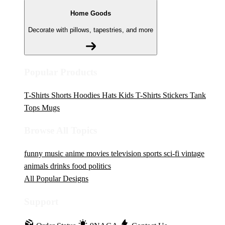
Home Goods
Decorate with pillows, tapestries, and more
Popular Products
T-Shirts
Shorts
Hoodies
Hats
Kids T-Shirts
Stickers
Tank
Tops
Mugs
Browse All Topics
funny
music
anime
movies
television
sports
sci-fi
vintage
animals
drinks
food
politics
All Popular Designs
Support