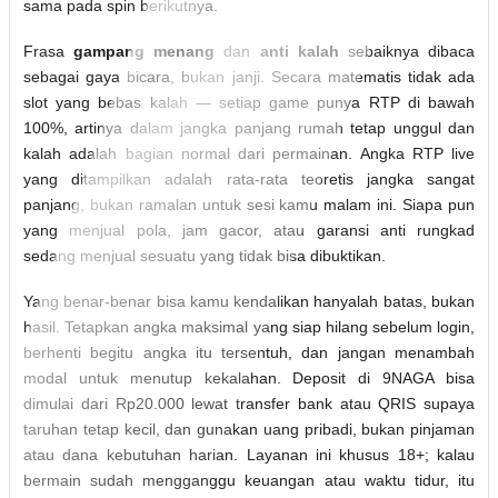
sama pada spin berikutnya.
Frasa
gampang menang
dan
anti kalah
sebaiknya dibaca
sebagai gaya bicara, bukan janji. Secara matematis tidak ada
slot yang bebas kalah — setiap game punya RTP di bawah
100%, artinya dalam jangka panjang rumah tetap unggul dan
kalah adalah bagian normal dari permainan. Angka RTP live
yang ditampilkan adalah rata-rata teoretis jangka sangat
panjang, bukan ramalan untuk sesi kamu malam ini. Siapa pun
yang menjual pola, jam gacor, atau garansi anti rungkad
sedang menjual sesuatu yang tidak bisa dibuktikan.
Yang benar-benar bisa kamu kendalikan hanyalah batas, bukan
hasil. Tetapkan angka maksimal yang siap hilang sebelum login,
berhenti begitu angka itu tersentuh, dan jangan menambah
modal untuk menutup kekalahan. Deposit di 9NAGA bisa
dimulai dari Rp20.000 lewat transfer bank atau QRIS supaya
taruhan tetap kecil, dan gunakan uang pribadi, bukan pinjaman
atau dana kebutuhan harian. Layanan ini khusus 18+; kalau
bermain sudah mengganggu keuangan atau waktu tidur, itu