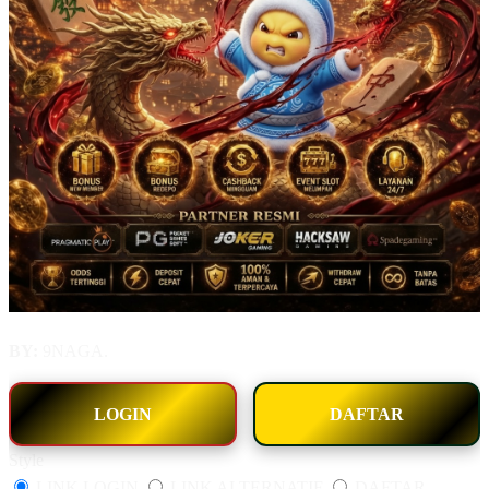
BY:
9NAGA.
LOGIN
DAFTAR
Style
LINK LOGIN
LINK ALTERNATIF
DAFTAR