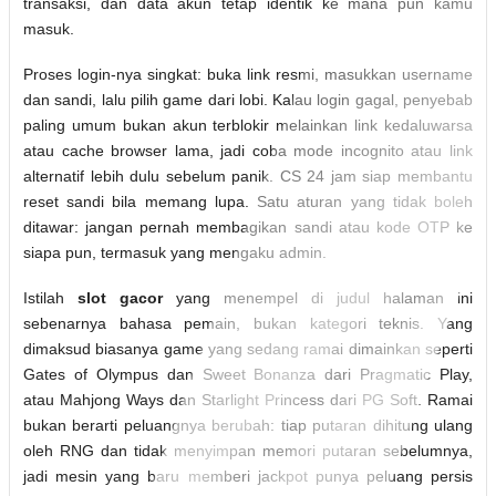
transaksi, dan data akun tetap identik ke mana pun kamu
masuk.
Proses login-nya singkat: buka link resmi, masukkan username
dan sandi, lalu pilih game dari lobi. Kalau login gagal, penyebab
paling umum bukan akun terblokir melainkan link kedaluwarsa
atau cache browser lama, jadi coba mode incognito atau link
alternatif lebih dulu sebelum panik. CS 24 jam siap membantu
reset sandi bila memang lupa. Satu aturan yang tidak boleh
ditawar: jangan pernah membagikan sandi atau kode OTP ke
siapa pun, termasuk yang mengaku admin.
Istilah
slot gacor
yang menempel di judul halaman ini
sebenarnya bahasa pemain, bukan kategori teknis. Yang
dimaksud biasanya game yang sedang ramai dimainkan seperti
Gates of Olympus dan Sweet Bonanza dari Pragmatic Play,
atau Mahjong Ways dan Starlight Princess dari PG Soft. Ramai
bukan berarti peluangnya berubah: tiap putaran dihitung ulang
oleh RNG dan tidak menyimpan memori putaran sebelumnya,
jadi mesin yang baru memberi jackpot punya peluang persis