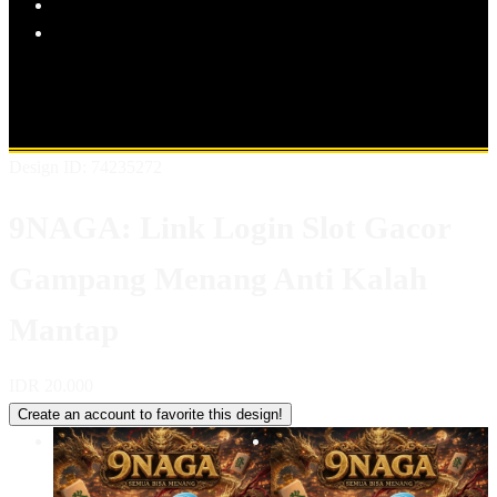
Explore Categories
Popular Products
Shop All Designs
9NAGA
LINK LOGIN 9NAGA
LINK
ALTERNATIF
DAFTAR 9NAGA
SLOT GACOR
RTP LIVE
MAIN BIJAK 18+
Design ID: 74235272
9NAGA: Link Login Slot Gacor
Gampang Menang Anti Kalah
Mantap
IDR 20.000
Create an account to favorite this design!