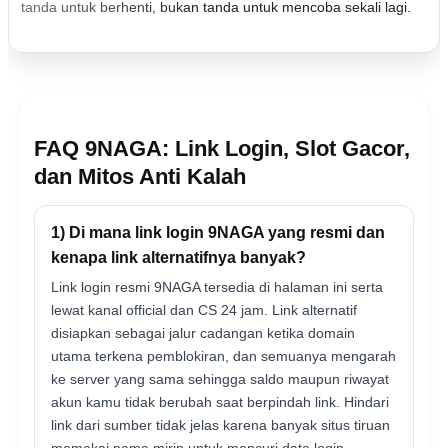
tanda untuk berhenti, bukan tanda untuk mencoba sekali lagi.
FAQ 9NAGA: Link Login, Slot Gacor,
dan Mitos Anti Kalah
1) Di mana link login 9NAGA yang resmi dan
kenapa link alternatifnya banyak?
Link login resmi 9NAGA tersedia di halaman ini serta
lewat kanal official dan CS 24 jam. Link alternatif
disiapkan sebagai jalur cadangan ketika domain
utama terkena pemblokiran, dan semuanya mengarah
ke server yang sama sehingga saldo maupun riwayat
akun kamu tidak berubah saat berpindah link. Hindari
link dari sumber tidak jelas karena banyak situs tiruan
memakai nama mirip untuk mencuri data login.