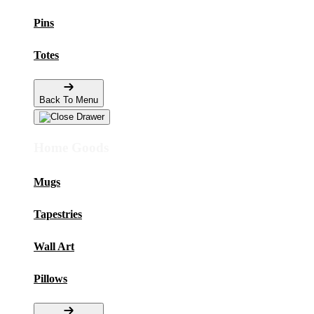
Pins
Totes
Back To Menu
Home Goods
Mugs
Tapestries
Wall Art
Pillows