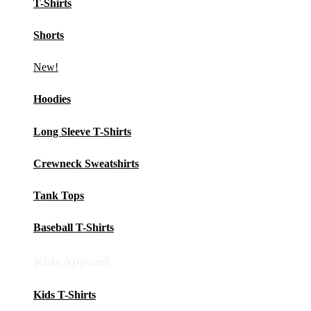
T-Shirts
Shorts
New!
Hoodies
Long Sleeve T-Shirts
Crewneck Sweatshirts
Tank Tops
Baseball T-Shirts
Kids Apparel
Kids T-Shirts