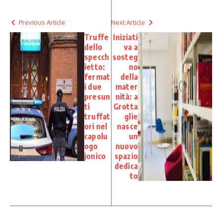
Previous Article
Next Article
Truffe
Iniziati
dello
va a
specch
sosteg
ietto:
no
fermat
della
i due
mater
presun
nità: a
ti
Grotta
truffat
glie
ori nel
nasce
capolu
un
ogo
nuovo
jonico
spazio
dedica
to