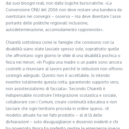
dai suoi bisogni reali, non dalle logiche burocratiche. «La
Convenzione ONU del 2006 non deve restare una bandiera da
sventolare nei convegni – osserva – ma deve diventare l’asse
portante delle politiche regionali: inclusione,
autodeterminazione, accomodamento ragionevole».
Chiarelli sottolinea come le famiglie che convivono con la
disabilità siano state lasciate spesso sole, soprattutto quelle
che affrontano ogni giorno le sfide di una disabilità psichica o
fisica nei minori. «In Puglia una madre o un padre sono ancora
costretti a rinunciare al lavoro perché le istituzioni non offrono
sostegni adeguati. Questo non è accettabile. Io intendo
invertire totalmente questa rotta, garantendo supporto vero,
non assistenzialismo di facciata». Secondo Chiarelli è
indispensabile ricostruire l’integrazione scolastica e sociale,
collaborare con i Comuni, creare continuità educativa e non
lasciare che ogni territorio proceda in ordine sparso. «Il
modello attuale ha nei fatti prodotto – al di là delle
dichiarazioni – solo disuguaglianze e disservizi evidenti e chi
ha governato finora ha preferito gestire le emergenze invece