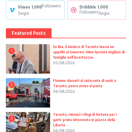
Followers
Vimeo
1,000
Dribbble
1,000
Followers
Segui
Segui
Featured Posts
Ex Ilva, il sindaco di Taranto lancia un
1
appello al Governo: «Non lasciate migliaia di
famiglie nell’incertezza»
05/08/2026
Fiamme davanti al ristorante di sushi a
2
Taranto, paura vicino al porto
04/08/2026
Taranto, rimossi i rifugi di fortuna per i
3
gatti: primo intervento in piazza della
Libertà
04/08/2026