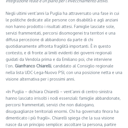
integrazione reale e un piano per l’invecchiamento attivo.
Negli ultimi vent’anni la Puglia ha attraversato una fase in cui
le politiche dedicate alle persone con disabilità e agli anziani
non hanno prodotto i risultati attesi. Famiglie lasciate sole,
servizi frammentati, percorsi disomogenei tra territori e una
diffusa percezione di abbandono da parte di chi
quotidianamente affronta fragilità importanti. È in questo
contesto, e di fronte ai limiti evidenti dei governi regionali
guidati da Vendola prima e da Emiliano poi, che interviene
l’on.
Gianfranco Chiarelli
, candidato al Consiglio regionale
nella lista UDC-Lega-Nuovo PSI, con una posizione netta e una
visione alternativa per i prossimi anni.
«In Puglia – dichiara Chiarelli – vent’anni di centro-sinistra
hanno lasciato irrisolti i nodi essenziali: famiglie abbandonate,
percorsi frammentati, servizi che non dialogano,
disuguaglianze territoriali enormi. Chi ha governato finora ha
dimenticato i più fragili». Chiarelli spiega che la sua visione
nasce da un principio semplice: ascoltare la persona, partire