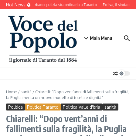
Salta al contenuto
Hot News
Decoro urbano: pulizia straordinaria a Taranto
Ex Ilva, il sindaco di
Main Menu
Home
/
sanità
/
Chiarelli: “Dopo vent’anni di fallimenti sulla fragilità,
la Puglia merita un nuovo modello di tutela e dignità”
Politica
Politica Taranto
Politica Valle d'Itria
sanità
Chiarelli: “Dopo vent’anni di
fallimenti sulla fragilità, la Puglia