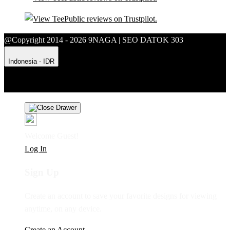
@Copyright 2014 - 2026 9NAGA | SEO DATOK 303
Indonesia - IDR
Product Safety
Intellectual Property Policy
CA: Do Not Sell My
Personal Information
Privacy Policy
Terms
Welcome Guest!
Log In
Sign Up
Create an account to save your favorite designs for viewing
anytime, on any device.
Create an Account