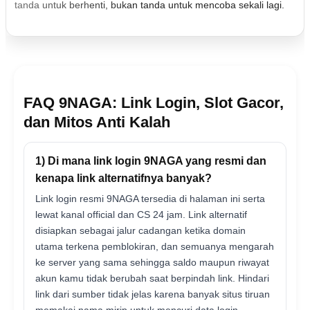
tanda untuk berhenti, bukan tanda untuk mencoba sekali lagi.
FAQ 9NAGA: Link Login, Slot Gacor,
dan Mitos Anti Kalah
1) Di mana link login 9NAGA yang resmi dan
kenapa link alternatifnya banyak?
Link login resmi 9NAGA tersedia di halaman ini serta
lewat kanal official dan CS 24 jam. Link alternatif
disiapkan sebagai jalur cadangan ketika domain
utama terkena pemblokiran, dan semuanya mengarah
ke server yang sama sehingga saldo maupun riwayat
akun kamu tidak berubah saat berpindah link. Hindari
link dari sumber tidak jelas karena banyak situs tiruan
memakai nama mirip untuk mencuri data login.