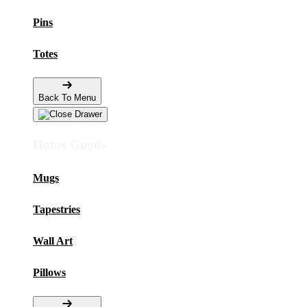
Pins
Totes
Back To Menu
Home Goods
Mugs
Tapestries
Wall Art
Pillows