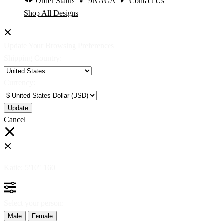
Order Status
9NAGA
Contact Us
Shop All Designs
Update Your Browsing Preferences
Shipping Country:
Currency:
Cancel
Katie:
5'10"
160
Select your person:
Male
Female