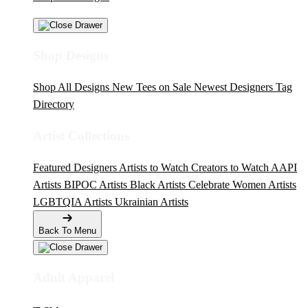
Shop Designs
Shop All Designs
New Tees on Sale
Newest Designers
Tag
Directory
Artist Collections
Featured Designers
Artists to Watch
Creators to Watch
AAPI
Artists
BIPOC Artists
Black Artists
Celebrate Women Artists
LGBTQIA Artists
Ukrainian Artists
Back To Menu
Adult Apparel