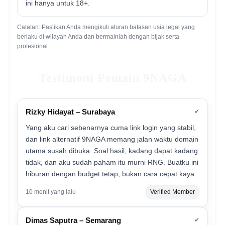
ini hanya untuk 18+.
Catatan: Pastikan Anda mengikuti aturan batasan usia legal yang
berlaku di wilayah Anda dan bermainlah dengan bijak serta
profesional.
Testimoni Pemain 9NAGA
Rizky Hidayat – Surabaya
✔
Yang aku cari sebenarnya cuma link login yang stabil,
dan link alternatif 9NAGA memang jalan waktu domain
utama susah dibuka. Soal hasil, kadang dapat kadang
tidak, dan aku sudah paham itu murni RNG. Buatku ini
hiburan dengan budget tetap, bukan cara cepat kaya.
10 menit yang lalu
Verified Member
Dimas Saputra – Semarang
✔