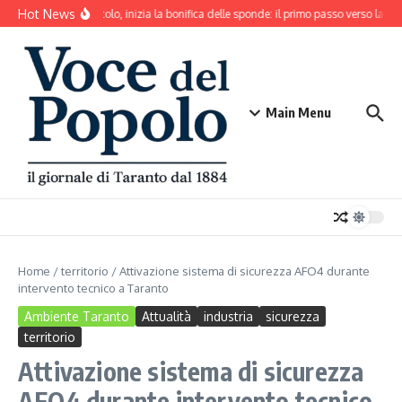
Salta al contenuto
Hot News
Mar Piccolo, inizia la bonifica delle sponde: il primo passo verso la rin
Main Menu
Home
/
territorio
/
Attivazione sistema di sicurezza AFO4 durante
intervento tecnico a Taranto
Ambiente Taranto
Attualità
industria
sicurezza
territorio
Attivazione sistema di sicurezza
AFO4 durante intervento tecnico