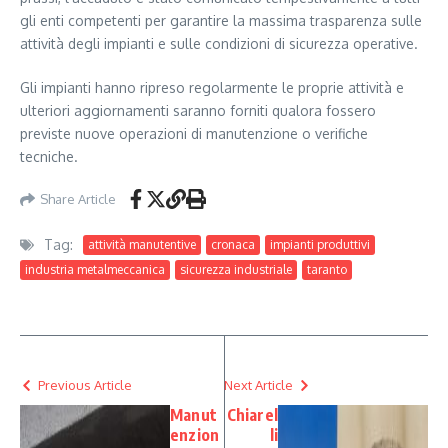
gli enti competenti per garantire la massima trasparenza sulle
attività degli impianti e sulle condizioni di sicurezza operative.
Gli impianti hanno ripreso regolarmente le proprie attività e
ulteriori aggiornamenti saranno forniti qualora fossero
previste nuove operazioni di manutenzione o verifiche
tecniche.
Share Article
Tag:
attività manutentive
cronaca
impianti produttivi
industria metalmeccanica
sicurezza industriale
taranto
Previous Article
Next Article
Manut
Chiarel
enzion
li