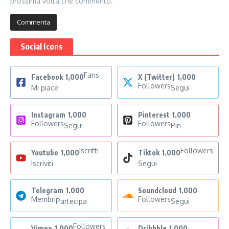
prossima volta che commento.
Social Icons
Fans
Facebook
1,000
X (Twitter)
1,000
Followers
Mi piace
Segui
Instagram
1,000
Pinterest
1,000
Followers
Followers
Segui
Pin
Iscritti
Followers
Youtube
1,000
Tiktok
1,000
Iscriviti
Segui
Telegram
1,000
Soundcloud
1,000
Membri
Followers
Partecipa
Segui
Followers
Vimeo
1,000
Dribbble
1,000