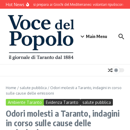
Salta al contenuto
Hot News
Taranto si prepara ai Giochi del Mediterraneo: volontari ripuliscono Par
Main Menu
Home
/
salute pubblica
/
Odori molesti a Taranto, indagini in corso
sulle cause delle emissioni
Ambiente Taranto
Evidenza Taranto
salute pubblica
Odori molesti a Taranto, indagini
in corso sulle cause delle