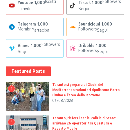
Iscritti
Followers
Youtube
1,000
Tiktok
1,000
Iscriviti
Segui
Telegram
1,000
Soundcloud
1,000
Membri
Followers
Partecipa
Segui
Followers
Vimeo
1,000
Dribbble
1,000
Followers
Segui
Segui
Featured Posts
Taranto si prepara ai Giochi del
1
Mediterraneo: volontari ripuliscono Parco
Cimino e l’area dello Iacovone
07/08/2026
Taranto, rinforzi per la Polizia di Stato:
2
arrivano 26 operatori tra Questura e
Reparto Mobile