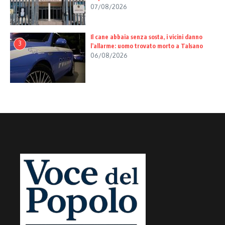
07/08/2026
Il cane abbaia senza sosta, i vicini danno
3
l’allarme: uomo trovato morto a Talsano
06/08/2026