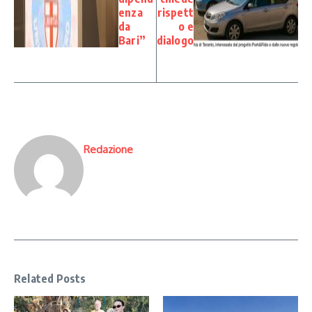
enza
rispett
da
o e
Bari”
dialogo
Redazione
Related Posts