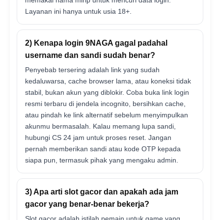
Layanan ini hanya untuk usia 18+.
2) Kenapa login 9NAGA gagal padahal
username dan sandi sudah benar?
Penyebab tersering adalah link yang sudah
kedaluwarsa, cache browser lama, atau koneksi tidak
stabil, bukan akun yang diblokir. Coba buka link login
resmi terbaru di jendela incognito, bersihkan cache,
atau pindah ke link alternatif sebelum menyimpulkan
akunmu bermasalah. Kalau memang lupa sandi,
hubungi CS 24 jam untuk proses reset. Jangan
pernah memberikan sandi atau kode OTP kepada
siapa pun, termasuk pihak yang mengaku admin.
3) Apa arti slot gacor dan apakah ada jam
gacor yang benar-benar bekerja?
Slot gacor adalah istilah pemain untuk game yang