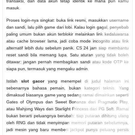
transaksi, dan data akun tetap identik ke mana pun kamu
masuk.
Proses login-nya singkat: buka link resmi, masukkan username
dan sandi, lalu pilih game dari lobi. Kalau login gagal, penyebab
paling umum bukan akun terblokir melainkan link kedaluwarsa
atau cache browser lama, jadi coba mode incognito atau link
alternatif lebih dulu sebelum panik. CS 24 jam siap membantu
reset sandi bila memang lupa. Satu aturan yang tidak boleh
ditawar: jangan pernah membagikan sandi atau kode OTP ke
siapa pun, termasuk yang mengaku admin.
Istilah
slot gacor
yang menempel di judul halaman ini
sebenarnya bahasa pemain, bukan kategori teknis. Yang
dimaksud biasanya game yang sedang ramai dimainkan seperti
Gates of Olympus dan Sweet Bonanza dari Pragmatic Play,
atau Mahjong Ways dan Starlight Princess dari PG Soft. Ramai
bukan berarti peluangnya berubah: tiap putaran dihitung ulang
oleh RNG dan tidak menyimpan memori putaran sebelumnya,
jadi mesin yang baru memberi jackpot punya peluang persis