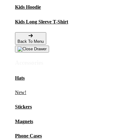
Kids Hoodie
Kids Long Sleeve T-Shirt
Back To Menu
Accessories
Hats
New!
Stickers
Magnets
Phone Cases