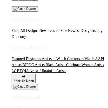
Shop Designs
Shop All Designs
New Tees on Sale
Newest Designers
Tag
Directory
Artist Collections
Featured Designers
Artists to Watch
Creators to Watch
AAPI
Artists
BIPOC Artists
Black Artists
Celebrate Women Artists
LGBTQIA Artists
Ukrainian Artists
Back To Menu
Adult Apparel