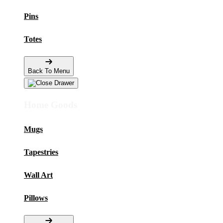
Pins
Totes
Back To Menu
Home Goods
Mugs
Tapestries
Wall Art
Pillows