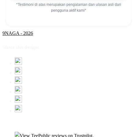
*Testimoni di atas merupakan pengalaman dan ulasan asli dari
pengguna aktif kami*
9NAGA - 2026
Share this design: