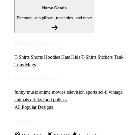
Home Goods
Decorate with pillows, tapestries, and more
Popular Products
T-Shirts
Shorts
Hoodies
Hats
Kids T-Shirts
Stickers
Tank
Tops
Mugs
Browse All Topics
funny
music
anime
movies
television
sports
sci-fi
vintage
animals
drinks
food
politics
All Popular Designs
Support