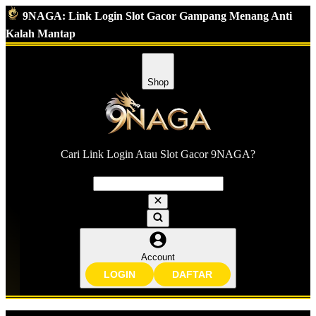
9NAGA: Link Login Slot Gacor Gampang Menang Anti
Kalah Mantap
Shop
Cari Link Login Atau Slot Gacor 9NAGA?
Account
LOGIN
DAFTAR