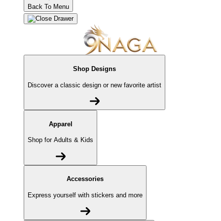
Back To Menu
Shop Designs
Discover a classic design or new favorite artist
Apparel
Shop for Adults & Kids
Accessories
Express yourself with stickers and more