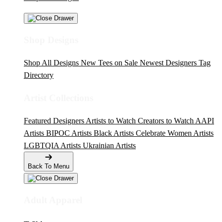
Shop Designs
Shop All Designs
New Tees on Sale
Newest Designers
Tag
Directory
Artist Collections
Featured Designers
Artists to Watch
Creators to Watch
AAPI
Artists
BIPOC Artists
Black Artists
Celebrate Women Artists
LGBTQIA Artists
Ukrainian Artists
Back To Menu
Adult Apparel