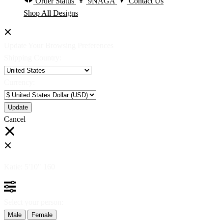
Order Status
9NAGA
Contact Us
Shop All Designs
Update Your Browsing Preferences
Shipping Country:
Currency:
Cancel
Katie:
5'10"
160
Select your person:
Male
Female