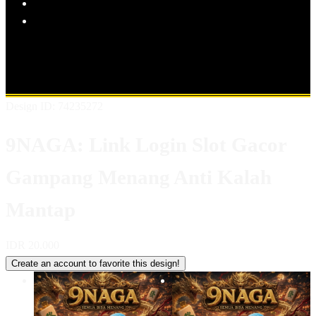
Explore Categories
Popular Products
Shop All Designs
9NAGA
LINK LOGIN 9NAGA
LINK
ALTERNATIF
DAFTAR 9NAGA
SLOT GACOR
RTP LIVE
MAIN BIJAK 18+
Design ID: 74235272
9NAGA: Link Login Slot Gacor
Gampang Menang Anti Kalah
Mantap
IDR 20.000
Create an account to favorite this design!