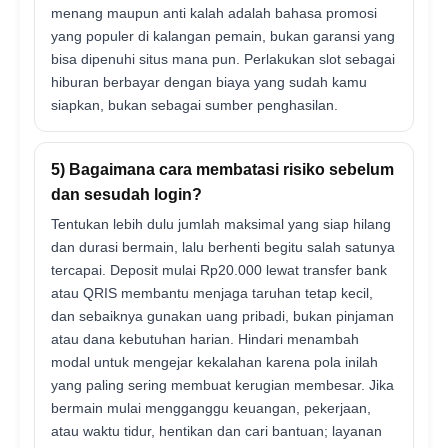
menang maupun anti kalah adalah bahasa promosi
yang populer di kalangan pemain, bukan garansi yang
bisa dipenuhi situs mana pun. Perlakukan slot sebagai
hiburan berbayar dengan biaya yang sudah kamu
siapkan, bukan sebagai sumber penghasilan.
5) Bagaimana cara membatasi risiko sebelum
dan sesudah login?
Tentukan lebih dulu jumlah maksimal yang siap hilang
dan durasi bermain, lalu berhenti begitu salah satunya
tercapai. Deposit mulai Rp20.000 lewat transfer bank
atau QRIS membantu menjaga taruhan tetap kecil,
dan sebaiknya gunakan uang pribadi, bukan pinjaman
atau dana kebutuhan harian. Hindari menambah
modal untuk mengejar kekalahan karena pola inilah
yang paling sering membuat kerugian membesar. Jika
bermain mulai mengganggu keuangan, pekerjaan,
atau waktu tidur, hentikan dan cari bantuan; layanan