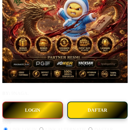
BY:
9NAGA.
LOGIN
DAFTAR
Style
LINK LOGIN
LINK ALTERNATIF
DAFTAR