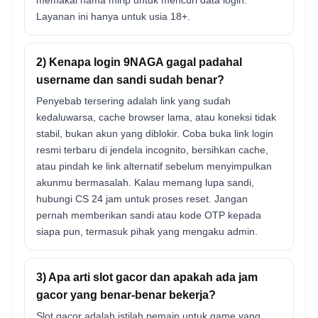
Layanan ini hanya untuk usia 18+.
2) Kenapa login 9NAGA gagal padahal
username dan sandi sudah benar?
Penyebab tersering adalah link yang sudah
kedaluwarsa, cache browser lama, atau koneksi tidak
stabil, bukan akun yang diblokir. Coba buka link login
resmi terbaru di jendela incognito, bersihkan cache,
atau pindah ke link alternatif sebelum menyimpulkan
akunmu bermasalah. Kalau memang lupa sandi,
hubungi CS 24 jam untuk proses reset. Jangan
pernah memberikan sandi atau kode OTP kepada
siapa pun, termasuk pihak yang mengaku admin.
3) Apa arti slot gacor dan apakah ada jam
gacor yang benar-benar bekerja?
Slot gacor adalah istilah pemain untuk game yang