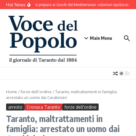
Salta al contenuto
Hot News
Taranto si prepara ai Giochi del Mediterraneo: volontari ripuliscono Pa
Main Menu
Home
/
forze dell'ordine
/
Taranto, maltrattamenti in famiglia:
arrestato un uomo dai Carabinieri
arresto
Cronaca Taranto
forze dell'ordine
Taranto, maltrattamenti in
famiglia: arrestato un uomo dai