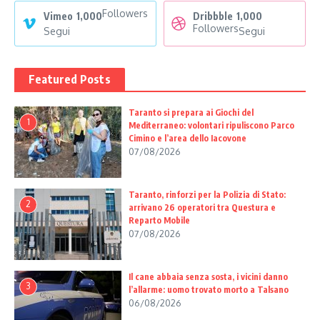
Followers
Vimeo
1,000
Dribbble
1,000
Followers
Segui
Segui
Featured Posts
Taranto si prepara ai Giochi del
1
Mediterraneo: volontari ripuliscono Parco
Cimino e l’area dello Iacovone
07/08/2026
Taranto, rinforzi per la Polizia di Stato:
2
arrivano 26 operatori tra Questura e
Reparto Mobile
07/08/2026
Il cane abbaia senza sosta, i vicini danno
3
l’allarme: uomo trovato morto a Talsano
06/08/2026