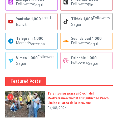
Followers
Followers
Segui
Pin
Iscritti
Followers
Youtube
1,000
Tiktok
1,000
Iscriviti
Segui
Telegram
1,000
Soundcloud
1,000
Membri
Followers
Partecipa
Segui
Followers
Vimeo
1,000
Dribbble
1,000
Followers
Segui
Segui
Featured Posts
Taranto si prepara ai Giochi del
1
Mediterraneo: volontari ripuliscono Parco
Cimino e l’area dello Iacovone
07/08/2026