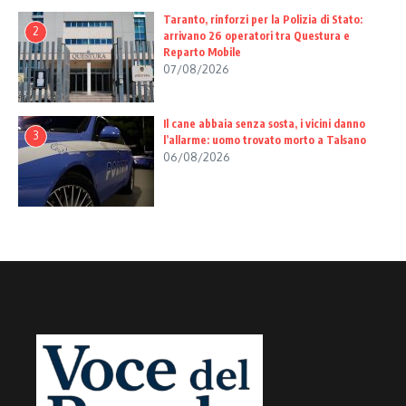
Taranto, rinforzi per la Polizia di Stato:
2
arrivano 26 operatori tra Questura e
Reparto Mobile
07/08/2026
Il cane abbaia senza sosta, i vicini danno
3
l’allarme: uomo trovato morto a Talsano
06/08/2026