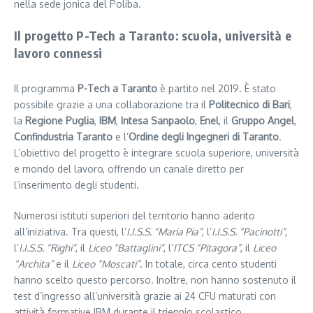
nella sede jonica del Poliba.
Il progetto P-Tech a Taranto: scuola, università e
lavoro connessi
Il programma
P-Tech a Taranto
è partito nel 2019. È stato
possibile grazie a una collaborazione tra il
Politecnico di Bari
,
la
Regione Puglia
,
IBM
,
Intesa Sanpaolo
,
Enel
, il
Gruppo Angel
,
Confindustria Taranto
e l’
Ordine degli Ingegneri di Taranto
.
L’obiettivo del progetto è integrare scuola superiore, università
e mondo del lavoro, offrendo un canale diretto per
l’inserimento degli studenti.
Numerosi istituti superiori del territorio hanno aderito
all’iniziativa. Tra questi, l’
I.I.S.S. “Maria Pia”
, l’
I.I.S.S. “Pacinotti”
,
l’
I.I.S.S. “Righi”
, il
Liceo “Battaglini”
, l’
ITCS “Pitagora”
, il
Liceo
“Archita”
e il
Liceo “Moscati”
. In totale, circa cento studenti
hanno scelto questo percorso. Inoltre, non hanno sostenuto il
test d’ingresso all’università grazie ai 24 CFU maturati con
attività formative IBM durante il triennio scolastico.