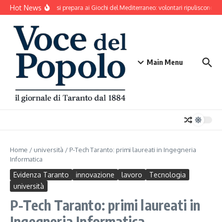
Salta al contenuto
Hot News
Taranto si prepara ai Giochi del Mediterraneo: volontari ripuliscono Par
Main Menu
Home
/
università
/
P-Tech Taranto: primi laureati in Ingegneria
Informatica
Evidenza Taranto
innovazione
lavoro
Tecnologia
università
P-Tech Taranto: primi laureati in
Ingegneria Informatica