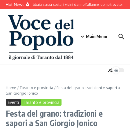
Salta al contenuto
Hot News
Il cane abbaia senza sosta, i vicini danno l’allarme: uomo trovato mort
Main Menu
Home
/
Taranto e provincia
/
Festa del grano: tradizioni e sapori a
San Giorgio Jonico
Eventi
Taranto e provincia
Festa del grano: tradizioni e
sapori a San Giorgio Jonico