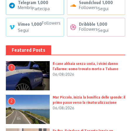
Telegram
1,000
Soundcloud
1,000
Membri
Followers
Partecipa
Segui
Followers
Vimeo
1,000
Dribbble
1,000
Followers
Segui
Segui
Featured Posts
Il cane abbaia senza sosta, i vicini danno
1
l’allarme: uomo trovato morto a Talsano
06/08/2026
Mar Piccolo, inizia la bonifica delle sponde: il
2
primo passo verso la rinaturalizzazione
06/08/2026
Ex Ilva, il sindaco di Taranto lancia un