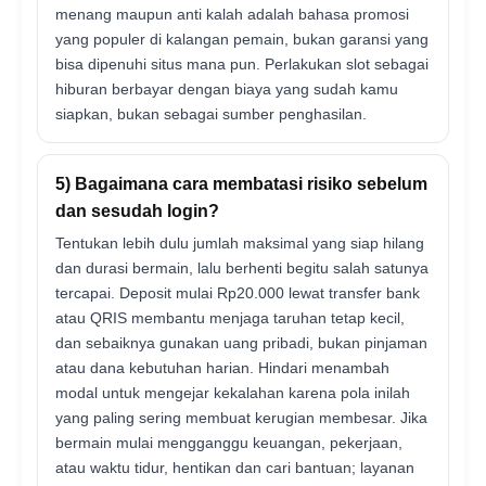
menang maupun anti kalah adalah bahasa promosi
yang populer di kalangan pemain, bukan garansi yang
bisa dipenuhi situs mana pun. Perlakukan slot sebagai
hiburan berbayar dengan biaya yang sudah kamu
siapkan, bukan sebagai sumber penghasilan.
5) Bagaimana cara membatasi risiko sebelum
dan sesudah login?
Tentukan lebih dulu jumlah maksimal yang siap hilang
dan durasi bermain, lalu berhenti begitu salah satunya
tercapai. Deposit mulai Rp20.000 lewat transfer bank
atau QRIS membantu menjaga taruhan tetap kecil,
dan sebaiknya gunakan uang pribadi, bukan pinjaman
atau dana kebutuhan harian. Hindari menambah
modal untuk mengejar kekalahan karena pola inilah
yang paling sering membuat kerugian membesar. Jika
bermain mulai mengganggu keuangan, pekerjaan,
atau waktu tidur, hentikan dan cari bantuan; layanan