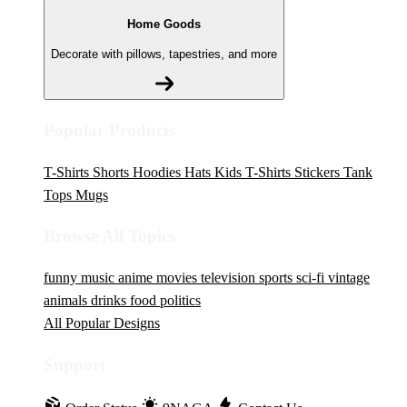
Home Goods
Decorate with pillows, tapestries, and more
Popular Products
T-Shirts
Shorts
Hoodies
Hats
Kids T-Shirts
Stickers
Tank
Tops
Mugs
Browse All Topics
funny
music
anime
movies
television
sports
sci-fi
vintage
animals
drinks
food
politics
All Popular Designs
Support