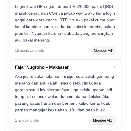
Login lewat HP ringan, deposit Rp20.000 pakai QRIS
masuk cepat, dan CS-nya jawab waktu aku kena login
gagal gara-gara cache. RTP live aku pakai cuma buat
kenal karakter game, sadar itu statistik teoretis, bukan
prediksi. Nyaman karena tidak ada yang menjanjikan
aku bakal menang.
15 menit yang lalu
Member VIP
Fajar Nugroho – Makassar
✔
Aku justru suka halaman ini jujur soal istilah gampang
menang dan anti kalah, jelas disebut tidak ada
garansinya. Link alternatifnya juga selalu update jadi
tetap bisa masuk walau domain utama diblokir. Aku
pasang batas harian dan berhenti kalau kena, tidak
pernah mengejar kekalahan. 18+ dan tetap bijak.
1 jam yang lalu
Member Aktif