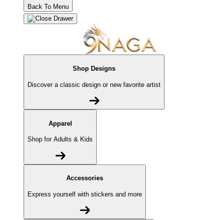
Back To Menu
Shop Designs
Discover a classic design or new favorite artist
Apparel
Shop for Adults & Kids
Accessories
Express yourself with stickers and more