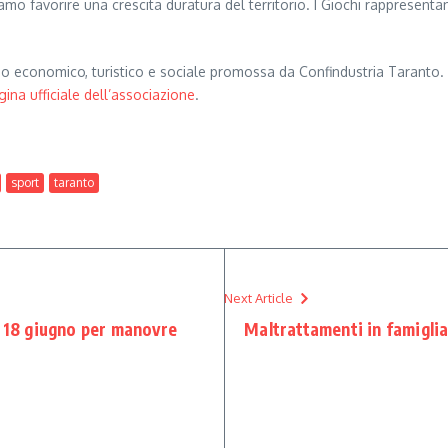
o favorire una crescita duratura del territorio. I Giochi rappresent
viluppo economico, turistico e sociale promossa da Confindustria Taran
gina ufficiale dell’associazione
.
sport
taranto
Next Article
l 18 giugno per manovre
Maltrattamenti in famiglia