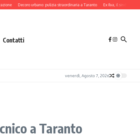
Decoro urbano: pulizia straordinaria a Taranto
Ex Ilva, il sindaco di Taranto
Contatti
venerdì, Agosto 7, 2026
cnico a Taranto