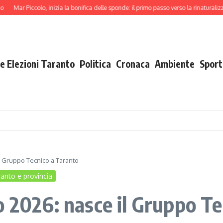
r Piccolo, inizia la bonifica delle sponde: il primo passo verso la rinaturalizzazione
e Elezioni Taranto
Politica
Cronaca
Ambiente
Sport
l Gruppo Tecnico a Taranto
anto e provincia
o 2026: nasce il Gruppo Te