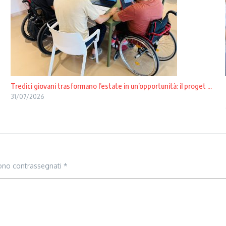
Tredici giovani trasformano l’estate in un’opportunità: il proget ...
31/07/2026
sono contrassegnati
*