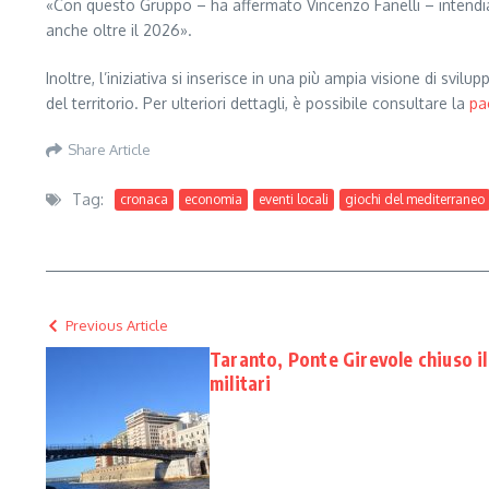
«Con questo Gruppo – ha affermato Vincenzo Fanelli – intendiam
anche oltre il 2026».
Inoltre, l’iniziativa si inserisce in una più ampia visione di s
del territorio. Per ulteriori dettagli, è possibile consultare la
pa
Share Article
Tag:
cronaca
economia
eventi locali
giochi del mediterraneo
Previous Article
Taranto, Ponte Girevole chiuso i
militari