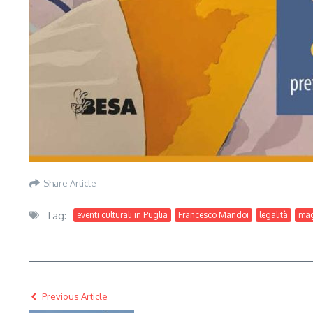
Share Article
Tag:
eventi culturali in Puglia
Francesco Mandoi
legalità
mag
Previous Article