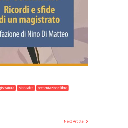
istratura
Massafra
presentazione libro
Next Article