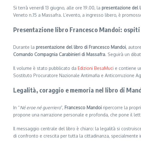
Si terrà venerdì 13 giugno, alle ore 19.00, la
presentazione del 
Veneto n.15 a Massafra. L’evento, a ingresso libero, è promosso
Presentazione libro Francesco Mandoi: ospiti
Durante la
presentazione del libro di Francesco Mandoi
, autor
Comando Compagnia Carabinieri di Massafra
. Seguirà un dibat
Il volume è stato pubblicato da
Edizioni BesaMuci
e contiene u
Sostituto Procuratore Nazionale Antimafia e Anticorruzione A
Legalità, coraggio e memoria nel libro di Man
In “
Né eroe né guerriero
”,
Francesco Mandoi
ripercorre la propri
propone una narrazione personale e profonda, che pone il lett
Il messaggio centrale del libro è chiaro: la legalità si costrui
di confronto e crescita per tutta la cittadinanza, specialmente