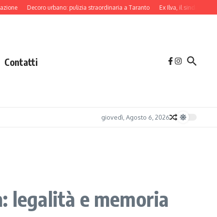
Decoro urbano: pulizia straordinaria a Taranto
Ex Ilva, il sindaco di Taranto l
Contatti
giovedì, Agosto 6, 2026
: legalità e memoria