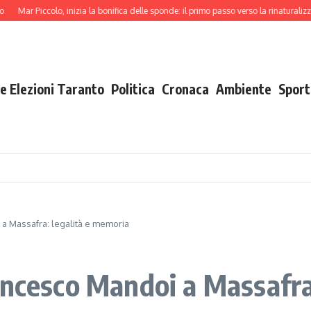
Piccolo, inizia la bonifica delle sponde: il primo passo verso la rinaturalizzazione
e Elezioni Taranto
Politica
Cronaca
Ambiente
Sport
a Massafra: legalità e memoria
ancesco Mandoi a Massafra