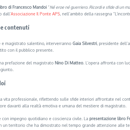
libro di Francesco Mandoi
“
Né eroe né guerriero. Ricordi e sfide di un m
 dall’
Associazione Il Ponte APS
, nell’ambito della rassegna “L’incont
 e contenuti
e e magistrato salentino, interverranno
Gaia Silvestri
, presidente dell
tito con il pubblico presente.
na prefazione del magistrato
Nino Di Matteo
. L’opera affronta con luc
ggiunto.
doi
a vita professionale, riflettendo sulle sfide interiori affrontate nel con
ore davanti alla realtà emotiva e umana del mestiere di magistrato.
sce con impegno quotidiano e coscienza civile. La
presentazione libro 
 in un territorio che ha dimostrato nel tempo grande attenzione alle te