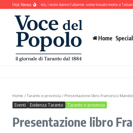
Salta al contenuto
Hot News
e abbaia senza sosta, i vicini danno l’allarme: uomo trovato morto a Talsano
Mar 
Home
Special
Home
/
Taranto e provincia
/
Presentazione libro Francesco Mandoi 
Eventi
Evidenza Taranto
Taranto e provincia
Presentazione libro Fr