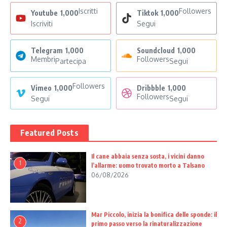
Iscritti
Followers
Youtube
1,000
Tiktok
1,000
Iscriviti
Segui
Telegram
1,000
Soundcloud
1,000
Membri
Followers
Partecipa
Segui
Followers
Vimeo
1,000
Dribbble
1,000
Followers
Segui
Segui
Featured Posts
Il cane abbaia senza sosta, i vicini danno
1
l’allarme: uomo trovato morto a Talsano
06/08/2026
Mar Piccolo, inizia la bonifica delle sponde: il
2
primo passo verso la rinaturalizzazione