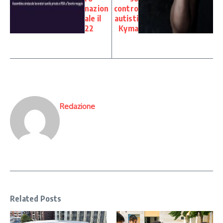
nazion
contro
ale il
autisti
22
Kyma
Redazione
Related Posts