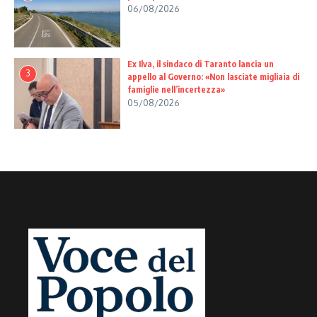
06/08/2026
Ex Ilva, il sindaco di Taranto lancia un
3
appello al Governo: «Non lasciate migliaia di
famiglie nell’incertezza»
05/08/2026