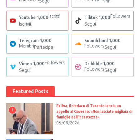
Segui
Pin
Iscritti
Followers
Youtube
1,000
Tiktok
1,000
Iscriviti
Segui
Telegram
1,000
Soundcloud
1,000
Membri
Followers
Partecipa
Segui
Followers
Vimeo
1,000
Dribbble
1,000
Followers
Segui
Segui
Featured Posts
Ex Ilva, il sindaco di Taranto lancia un
1
appello al Governo: «Non lasciate migliaia di
famiglie nell’incertezza»
05/08/2026