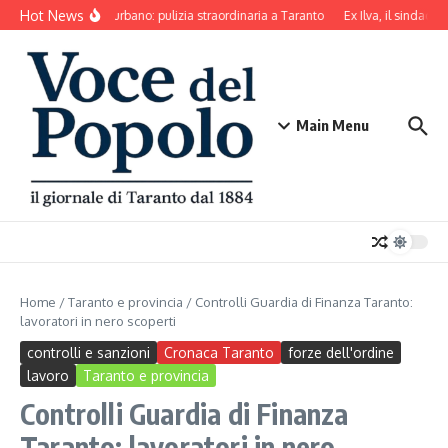
Salta al contenuto
Hot News
Decoro urbano: pulizia straordinaria a Taranto
Ex Ilva, il sindaco 
Main Menu
Home
/
Taranto e provincia
/
Controlli Guardia di Finanza Taranto:
lavoratori in nero scoperti
controlli e sanzioni
Cronaca Taranto
forze dell'ordine
lavoro
Taranto e provincia
Controlli Guardia di Finanza
Taranto: lavoratori in nero