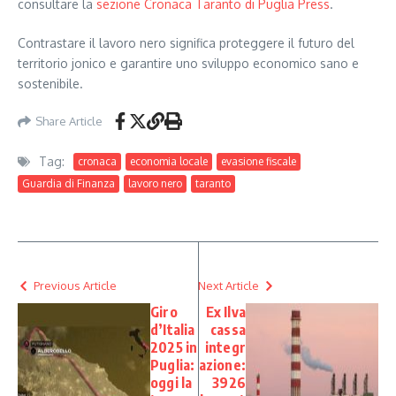
consultare la
sezione Cronaca Taranto di Puglia Press
.
Contrastare il lavoro nero significa proteggere il futuro del
territorio jonico e garantire uno sviluppo economico sano e
sostenibile.
Share Article
Tag:
cronaca
economia locale
evasione fiscale
Guardia di Finanza
lavoro nero
taranto
Previous Article
Next Article
Giro
Ex Ilva
d’Italia
cassa
2025 in
integr
Puglia:
azione:
oggi la
3926