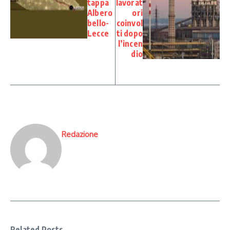
tappa
lavorat
Albero
ori
bello-
coinvol
Lecce
ti dopo
l’incen
dio
Redazione
Related Posts