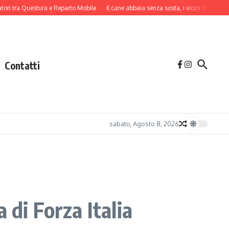
tra Questura e Reparto Mobile
Il cane abbaia senza sosta, i vicini danno l’allarm
Contatti
sabato, Agosto 8, 2026
 di Forza Italia