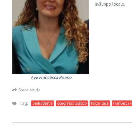
sviluppo locale.
Avv. Francesca Pisano
Share Article
Tag:
centrodestra
congresso politico
Forza Italia
Francesca 