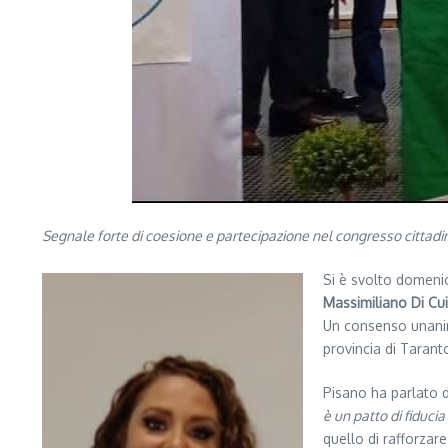
Segnale forte di coesione e partecipazione nel congresso cittadi
Si è svolto domenic
Massimiliano Di Cu
Un consenso unanime
provincia di Tarant
Pisano ha parlato d
è un patto di fiducia
quello di rafforzare