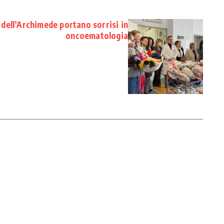
 dell’Archimede portano sorrisi in
oncoematologia