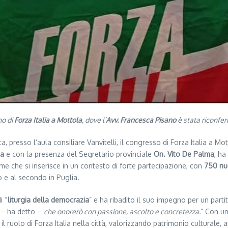
no di
Forza Italia a Mottola
, dove l’
Avv. Francesca Pisano
è stata riconfer
a, presso l’aula consiliare Vanvitelli, il congresso di Forza Italia a M
ia
e con la presenza del Segretario provinciale
On. Vito De Palma
, h
 che si inserisce in un contesto di forte partecipazione, con
750 nu
o e al secondo in Puglia.
i “
liturgia della democrazia
” e ha ribadito il suo impegno per un partito
– ha detto –
che onorerò con passione, ascolto e concretezza.
” Con u
 il ruolo di Forza Italia nella città, valorizzando patrimonio culturale,