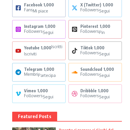
Facebook
1,000
X (Twitter)
1,000
Fans
Followers
Mi piace
Segui
Instagram
1,000
Pinterest
1,000
Followers
Followers
Segui
Pin
Iscritti
Youtube
1,000
Tiktok
1,000
Followers
Iscriviti
Segui
Telegram
1,000
Soundcloud
1,000
Membri
Followers
Partecipa
Segui
Vimeo
1,000
Dribbble
1,000
Followers
Followers
Segui
Segui
Featured Posts