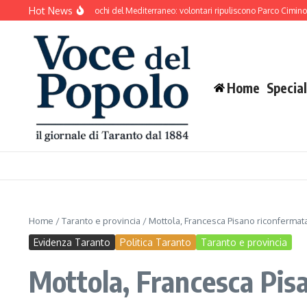
Salta al contenuto
Hot News
to si prepara ai Giochi del Mediterraneo: volontari ripuliscono Parco Cimino e l’are
Home
Special
Home
/
Taranto e provincia
/
Mottola, Francesca Pisano riconfermata 
Evidenza Taranto
Politica Taranto
Taranto e provincia
Mottola, Francesca Pisa