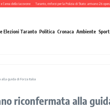
a dello Iacovone
Taranto, rinforzi per la Polizia di Stato: arrivano 26 operatori 
e Elezioni Taranto
Politica
Cronaca
Ambiente
Sport
alla guida di Forza Italia
no riconfermata alla guida