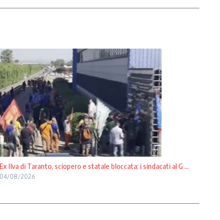
Ex Ilva di Taranto, sciopero e statale bloccata: i sindacati al G ...
04/08/2026