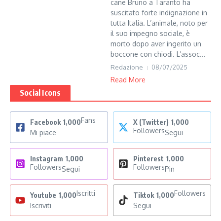
cane Bruno a Taranto ha
suscitato forte indignazione in
tutta Italia. L’animale, noto per
il suo impegno sociale, è
morto dopo aver ingerito un
boccone con chiodi. L’assoc...
Redazione
08/07/2025
Read More
Social Icons
Fans
Facebook
1,000
X (Twitter)
1,000
Followers
Mi piace
Segui
Instagram
1,000
Pinterest
1,000
Followers
Followers
Segui
Pin
Iscritti
Followers
Youtube
1,000
Tiktok
1,000
Iscriviti
Segui