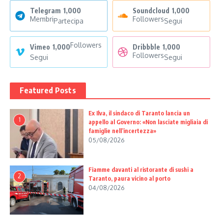
Telegram
1,000
Soundcloud
1,000
Membri
Followers
Partecipa
Segui
Followers
Vimeo
1,000
Dribbble
1,000
Followers
Segui
Segui
Featured Posts
Ex Ilva, il sindaco di Taranto lancia un
1
appello al Governo: «Non lasciate migliaia di
famiglie nell’incertezza»
05/08/2026
Fiamme davanti al ristorante di sushi a
2
Taranto, paura vicino al porto
04/08/2026