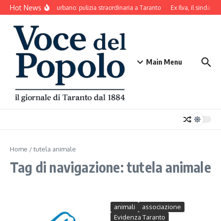
Salta al contenuto
Hot News
Decoro urbano: pulizia straordinaria a Taranto
Ex Ilva, il sindaco 
Main Menu
Home
/
tutela animale
Tag di navigazione: tutela animale
animali
associazione
Evidenza Taranto