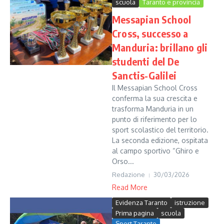
scuola
Taranto e provincia
Messapian School
Cross, successo a
Manduria: brillano gli
studenti del De
Sanctis-Galilei
Il Messapian School Cross
conferma la sua crescita e
trasforma Manduria in un
punto di riferimento per lo
sport scolastico del territorio.
La seconda edizione, ospitata
al campo sportivo “Ghiro e
Orso...
Redazione
30/03/2026
Read More
Evidenza Taranto
istruzione
Prima pagina
scuola
Sport Taranto