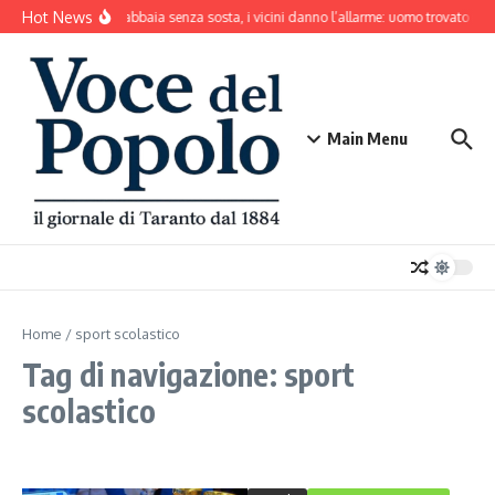
Salta al contenuto
Hot News
Il cane abbaia senza sosta, i vicini danno l’allarme: uomo trovato mo
Main Menu
Home
/
sport scolastico
Tag di navigazione: sport
scolastico