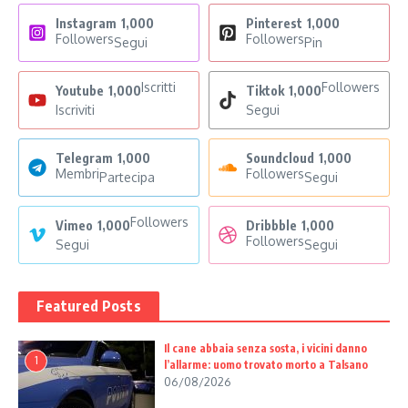
Instagram
1,000
Pinterest
1,000
Followers
Followers
Segui
Pin
Iscritti
Followers
Youtube
1,000
Tiktok
1,000
Iscriviti
Segui
Telegram
1,000
Soundcloud
1,000
Membri
Followers
Partecipa
Segui
Followers
Vimeo
1,000
Dribbble
1,000
Followers
Segui
Segui
Featured Posts
Il cane abbaia senza sosta, i vicini danno
1
l’allarme: uomo trovato morto a Talsano
06/08/2026