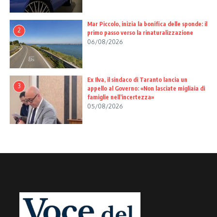
Mar Piccolo, inizia la bonifica delle sponde: il
2
primo passo verso la rinaturalizzazione
06/08/2026
Ex Ilva, il sindaco di Taranto lancia un
3
appello al Governo: «Non lasciate migliaia di
famiglie nell’incertezza»
05/08/2026