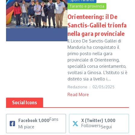
Taranto e provincia
Orienteering: il De
Sanctis-Galilei trionfa
nella gara provinciale
Il Liceo De Sanctis-Galilei di
Manduria ha conquistato il
primo posto nella gara
provinciale di Orienteering,
specialità corsa orientamento,
svoltasi a Ginosa. L’Istituto si è
distinto sia a livello i...
Redazione
02/05/2025
Read More
Social Icons
Fans
Facebook
1,000
X (Twitter)
1,000
Followers
Mi piace
Segui