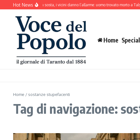
Salta al contenuto
Hot News
Il cane abbaia senza sosta, i vicini danno l’allarme: uomo trovato morto a Talsa
Home
Special
Home
/
sostanze stupefacenti
Tag di navigazione: so