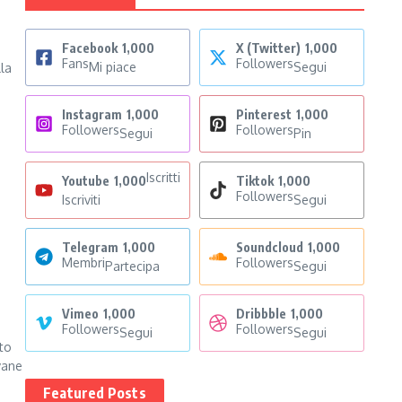
Facebook
1,000
X (Twitter)
1,000
Fans
Followers
Mi piace
Segui
lla
Instagram
1,000
Pinterest
1,000
Followers
Followers
Segui
Pin
Iscritti
Youtube
1,000
Tiktok
1,000
Followers
Iscriviti
Segui
Telegram
1,000
Soundcloud
1,000
Membri
Followers
Partecipa
Segui
Vimeo
1,000
Dribbble
1,000
Followers
Followers
Segui
Segui
to
vane
Featured Posts