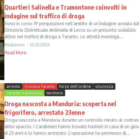
Quartieri Salinella e Tramontone coinvolti in
indagine sul traffico di droga
Sono in corso 19 perquisizioni nell’ambito di un’indagine avviata da
Direzione Distrettuale Antimafia di Lecce su un presunto sodalizio
attivo nel traffico di droga a Taranto. Le attività investiga...
Redazione
12/12/2025
Read More
arresto
Cronaca Taranto
forze dell'ordine
sicurezza
Taranto e provincia
territorio
Droga nascosta a Manduria: scoperta nel
frigorifero, arrestato 23enne
Droga nascosta a Manduria durante un controllo mirato al contras
dello spaccio. I Carabinieri hanno trovato hashish in casa di un gio
di 23 anni e lo hanno arrestato. L’operazione ha permesso di...