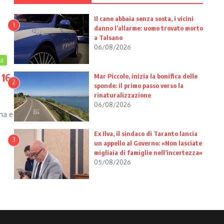
Il cane abbaia senza sosta, i vicini
1
danno l’allarme: uomo trovato morto
a Talsano
06/08/2026
ia
 16
Mar Piccolo, inizia la bonifica delle
2
sponde: il primo passo verso la
rinaturalizzazione
06/08/2026
ina e
Ex Ilva, il sindaco di Taranto lancia
3
un appello al Governo: «Non lasciate
migliaia di famiglie nell’incertezza»
05/08/2026