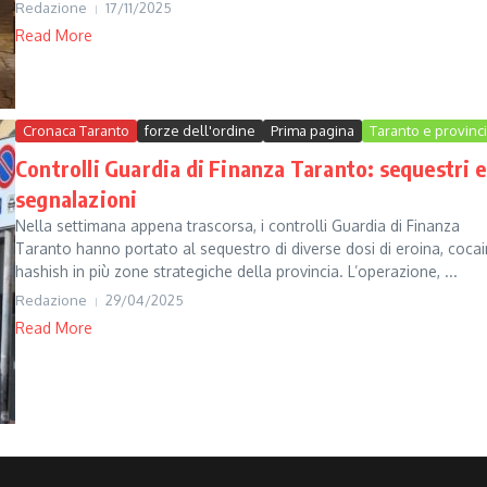
Redazione
17/11/2025
Read More
Cronaca Taranto
forze dell'ordine
Prima pagina
Taranto e provinc
Controlli Guardia di Finanza Taranto: sequestri e
segnalazioni
Nella settimana appena trascorsa, i controlli Guardia di Finanza
Taranto hanno portato al sequestro di diverse dosi di eroina, coca
hashish in più zone strategiche della provincia. L’operazione, ...
Redazione
29/04/2025
Read More