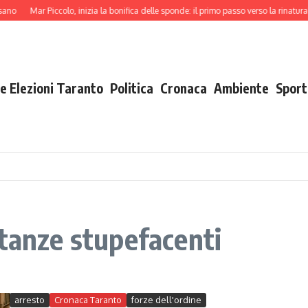
no
Mar Piccolo, inizia la bonifica delle sponde: il primo passo verso la rinaturali
e Elezioni Taranto
Politica
Cronaca
Ambiente
Sport
stanze stupefacenti
arresto
Cronaca Taranto
forze dell'ordine