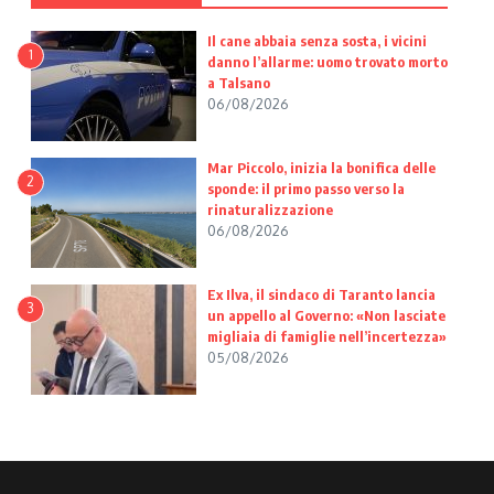
Il cane abbaia senza sosta, i vicini
1
danno l’allarme: uomo trovato morto
a Talsano
06/08/2026
Mar Piccolo, inizia la bonifica delle
2
sponde: il primo passo verso la
rinaturalizzazione
06/08/2026
Ex Ilva, il sindaco di Taranto lancia
3
un appello al Governo: «Non lasciate
migliaia di famiglie nell’incertezza»
05/08/2026