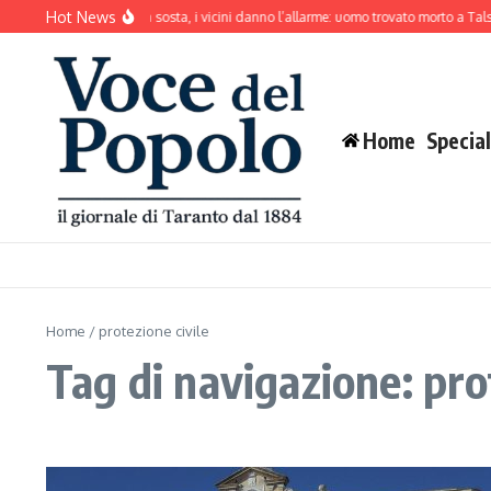
Salta al contenuto
Hot News
Il cane abbaia senza sosta, i vicini danno l’allarme: uomo trovato morto a Talsa
Home
Special
Home
/
protezione civile
Tag di navigazione: pro