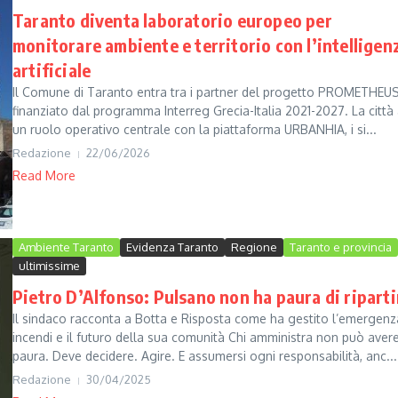
Taranto diventa laboratorio europeo per
monitorare ambiente e territorio con l’intelligen
artificiale
Il Comune di Taranto entra tra i partner del progetto PROMETHEUS
finanziato dal programma Interreg Grecia-Italia 2021-2027. La città
un ruolo operativo centrale con la piattaforma URBANHIA, i si...
Redazione
22/06/2026
Read More
Ambiente Taranto
Evidenza Taranto
Regione
Taranto e provincia
ultimissime
Pietro D’Alfonso: Pulsano non ha paura di riparti
Il sindaco racconta a Botta e Risposta come ha gestito l’emergenz
incendi e il futuro della sua comunità Chi amministra non può aver
paura. Deve decidere. Agire. E assumersi ogni responsabilità, anc...
Redazione
30/04/2025