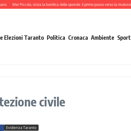
no
Mar Piccolo, inizia la bonifica delle sponde: il primo passo verso la rinaturaliz
e Elezioni Taranto
Politica
Cronaca
Ambiente
Sport
tezione civile
Evidenza Taranto