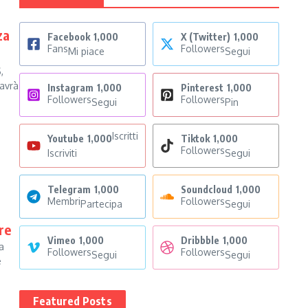
za
Facebook
1,000
X (Twitter)
1,000
Fans
Followers
Mi piace
Segui
,
 avrà
Instagram
1,000
Pinterest
1,000
Followers
Followers
Segui
Pin
Iscritti
Youtube
1,000
Tiktok
1,000
Followers
Iscriviti
Segui
Telegram
1,000
Soundcloud
1,000
Membri
Followers
Partecipa
Segui
re
Vimeo
1,000
Dribbble
1,000
a
Followers
Followers
Segui
Segui
e
Featured Posts