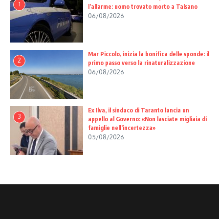
1
l’allarme: uomo trovato morto a Talsano
06/08/2026
Mar Piccolo, inizia la bonifica delle sponde: il
2
primo passo verso la rinaturalizzazione
06/08/2026
Ex Ilva, il sindaco di Taranto lancia un
3
appello al Governo: «Non lasciate migliaia di
famiglie nell’incertezza»
05/08/2026