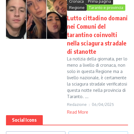
Cronaca
Prima pagina
Regione
Taranto e provincia
Lutto cittadino domani
nei Comuni del
tarantino coinvolti
nella sciagura stradale
di stanotte
La notizia della giornata, per lo
meno a livello di cronaca, non
solo in questa Regione ma a
livello nazionale, è certamente
la sciagura stradale verificatosi
questa notte nella provincia di
Taranto. ...
Redazione
06/04/2025
Read More
Social Icons