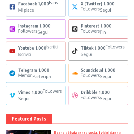
Fans
Facebook
1,000
X (Twitter)
1,000
Followers
Mi piace
Segui
Instagram
1,000
Pinterest
1,000
Followers
Followers
Segui
Pin
Iscritti
Followers
Youtube
1,000
Tiktok
1,000
Iscriviti
Segui
Telegram
1,000
Soundcloud
1,000
Membri
Followers
Partecipa
Segui
Followers
Vimeo
1,000
Dribbble
1,000
Followers
Segui
Segui
Featured Posts
Il cane abbaia senza sosta, i vicini danno