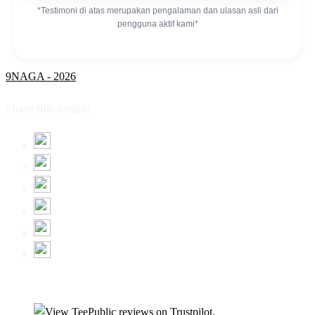
*Testimoni di atas merupakan pengalaman dan ulasan asli dari
pengguna aktif kami*
9NAGA - 2026
Share this design: