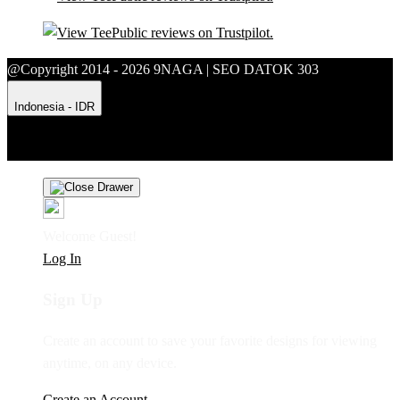
@Copyright 2014 - 2026 9NAGA | SEO DATOK 303
Indonesia - IDR
Product Safety
Intellectual Property Policy
CA: Do Not Sell My
Personal Information
Privacy Policy
Terms
Welcome Guest!
Log In
Sign Up
Create an account to save your favorite designs for viewing
anytime, on any device.
Create an Account