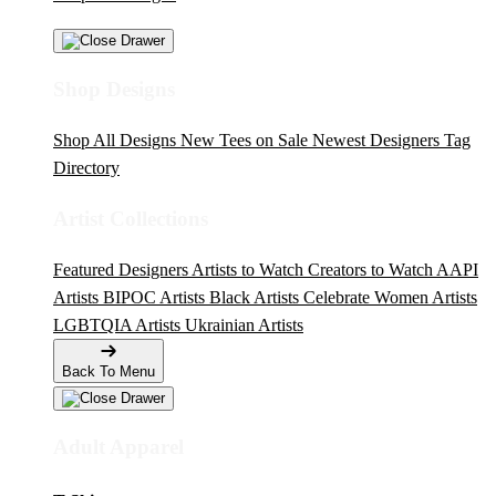
Shop Designs
Shop All Designs
New Tees on Sale
Newest Designers
Tag
Directory
Artist Collections
Featured Designers
Artists to Watch
Creators to Watch
AAPI
Artists
BIPOC Artists
Black Artists
Celebrate Women Artists
LGBTQIA Artists
Ukrainian Artists
Back To Menu
Adult Apparel