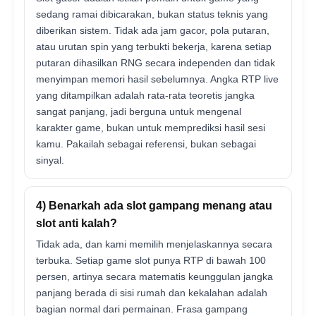
sedang ramai dibicarakan, bukan status teknis yang
diberikan sistem. Tidak ada jam gacor, pola putaran,
atau urutan spin yang terbukti bekerja, karena setiap
putaran dihasilkan RNG secara independen dan tidak
menyimpan memori hasil sebelumnya. Angka RTP live
yang ditampilkan adalah rata-rata teoretis jangka
sangat panjang, jadi berguna untuk mengenal
karakter game, bukan untuk memprediksi hasil sesi
kamu. Pakailah sebagai referensi, bukan sebagai
sinyal.
4) Benarkah ada slot gampang menang atau
slot anti kalah?
Tidak ada, dan kami memilih menjelaskannya secara
terbuka. Setiap game slot punya RTP di bawah 100
persen, artinya secara matematis keunggulan jangka
panjang berada di sisi rumah dan kekalahan adalah
bagian normal dari permainan. Frasa gampang