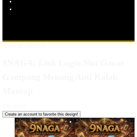
Explore Categories
Popular Products
Shop All Designs
9NAGA
LINK LOGIN 9NAGA
LINK
ALTERNATIF
DAFTAR 9NAGA
SLOT GACOR
RTP LIVE
MAIN BIJAK 18+
Design ID: 74235272
9NAGA: Link Login Slot Gacor
Gampang Menang Anti Kalah
Mantap
IDR 20.000
Create an account to favorite this design!