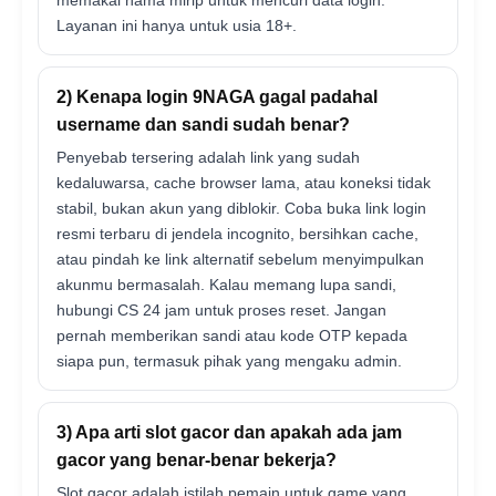
Layanan ini hanya untuk usia 18+.
2) Kenapa login 9NAGA gagal padahal
username dan sandi sudah benar?
Penyebab tersering adalah link yang sudah
kedaluwarsa, cache browser lama, atau koneksi tidak
stabil, bukan akun yang diblokir. Coba buka link login
resmi terbaru di jendela incognito, bersihkan cache,
atau pindah ke link alternatif sebelum menyimpulkan
akunmu bermasalah. Kalau memang lupa sandi,
hubungi CS 24 jam untuk proses reset. Jangan
pernah memberikan sandi atau kode OTP kepada
siapa pun, termasuk pihak yang mengaku admin.
3) Apa arti slot gacor dan apakah ada jam
gacor yang benar-benar bekerja?
Slot gacor adalah istilah pemain untuk game yang