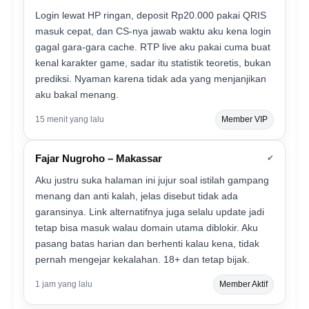
Login lewat HP ringan, deposit Rp20.000 pakai QRIS
masuk cepat, dan CS-nya jawab waktu aku kena login
gagal gara-gara cache. RTP live aku pakai cuma buat
kenal karakter game, sadar itu statistik teoretis, bukan
prediksi. Nyaman karena tidak ada yang menjanjikan
aku bakal menang.
15 menit yang lalu
Member VIP
Fajar Nugroho – Makassar
✔
Aku justru suka halaman ini jujur soal istilah gampang
menang dan anti kalah, jelas disebut tidak ada
garansinya. Link alternatifnya juga selalu update jadi
tetap bisa masuk walau domain utama diblokir. Aku
pasang batas harian dan berhenti kalau kena, tidak
pernah mengejar kekalahan. 18+ dan tetap bijak.
1 jam yang lalu
Member Aktif