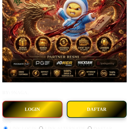
BY:
9NAGA.
LOGIN
DAFTAR
Style
LINK LOGIN
LINK ALTERNATIF
DAFTAR