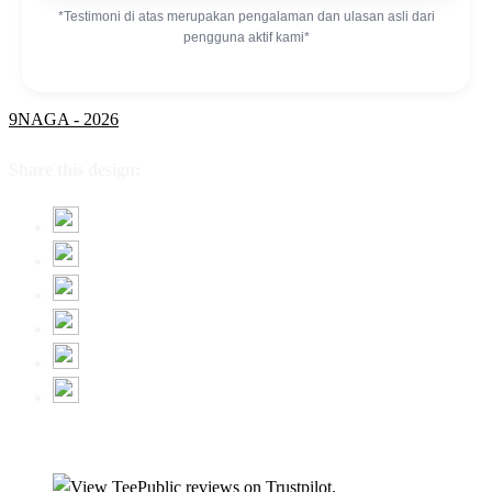
*Testimoni di atas merupakan pengalaman dan ulasan asli dari
pengguna aktif kami*
9NAGA - 2026
Share this design: