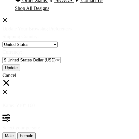
Order Status
9NAGA
Contact Us
Shop All Designs
Update Your Browsing Preferences
Shipping Country:
Currency:
Cancel
Katie:
5'10"
160
Select your person:
Male
Female