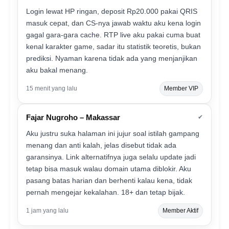
Login lewat HP ringan, deposit Rp20.000 pakai QRIS
masuk cepat, dan CS-nya jawab waktu aku kena login
gagal gara-gara cache. RTP live aku pakai cuma buat
kenal karakter game, sadar itu statistik teoretis, bukan
prediksi. Nyaman karena tidak ada yang menjanjikan
aku bakal menang.
15 menit yang lalu
Member VIP
Fajar Nugroho – Makassar
✔
Aku justru suka halaman ini jujur soal istilah gampang
menang dan anti kalah, jelas disebut tidak ada
garansinya. Link alternatifnya juga selalu update jadi
tetap bisa masuk walau domain utama diblokir. Aku
pasang batas harian dan berhenti kalau kena, tidak
pernah mengejar kekalahan. 18+ dan tetap bijak.
1 jam yang lalu
Member Aktif