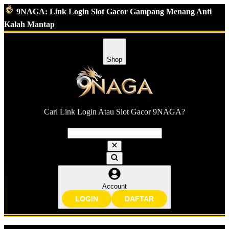
9NAGA: Link Login Slot Gacor Gampang Menang Anti
Kalah Mantap
Shop
Cari Link Login Atau Slot Gacor 9NAGA?
Account
LOGIN
DAFTAR