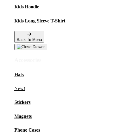
Kids Hoodie
Kids Long Sleeve T-Shirt
Back To Menu
Accessories
Hats
New!
Stickers
Magnets
Phone Cases