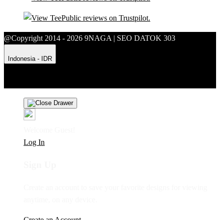
@Copyright 2014 - 2026 9NAGA | SEO DATOK 303
Indonesia - IDR
Product Safety
Intellectual Property Policy
CA: Do Not Sell My
Personal Information
Privacy Policy
Terms
Welcome Guest!
Log In
Sign Up
Create an account to save your favorite designs for viewing
anytime, on any device.
Create an Account