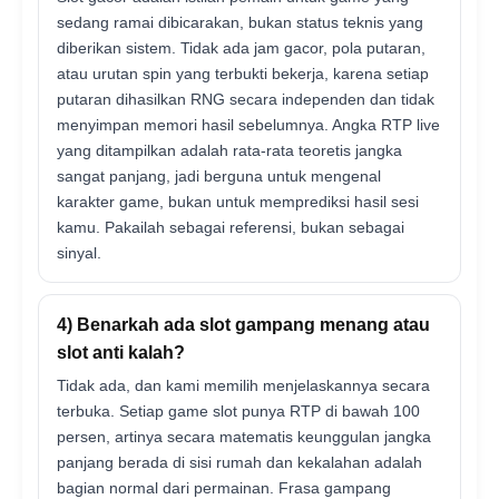
sedang ramai dibicarakan, bukan status teknis yang
diberikan sistem. Tidak ada jam gacor, pola putaran,
atau urutan spin yang terbukti bekerja, karena setiap
putaran dihasilkan RNG secara independen dan tidak
menyimpan memori hasil sebelumnya. Angka RTP live
yang ditampilkan adalah rata-rata teoretis jangka
sangat panjang, jadi berguna untuk mengenal
karakter game, bukan untuk memprediksi hasil sesi
kamu. Pakailah sebagai referensi, bukan sebagai
sinyal.
4) Benarkah ada slot gampang menang atau
slot anti kalah?
Tidak ada, dan kami memilih menjelaskannya secara
terbuka. Setiap game slot punya RTP di bawah 100
persen, artinya secara matematis keunggulan jangka
panjang berada di sisi rumah dan kekalahan adalah
bagian normal dari permainan. Frasa gampang