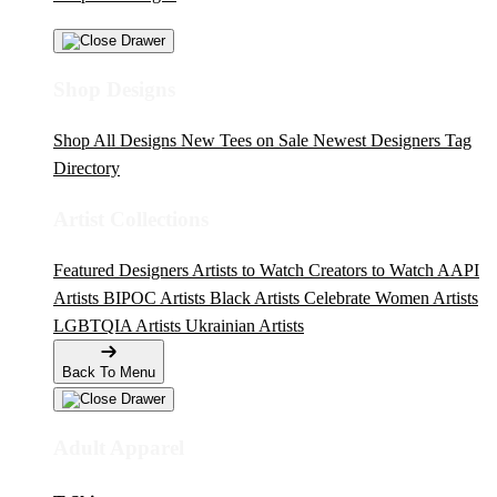
Shop Designs
Shop All Designs
New Tees on Sale
Newest Designers
Tag
Directory
Artist Collections
Featured Designers
Artists to Watch
Creators to Watch
AAPI
Artists
BIPOC Artists
Black Artists
Celebrate Women Artists
LGBTQIA Artists
Ukrainian Artists
Back To Menu
Adult Apparel