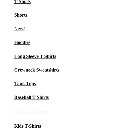
T-Shirts
Shorts
New!
Hoodies
Long Sleeve T-Shirts
Crewneck Sweatshirts
Tank Tops
Baseball T-Shirts
Kids Apparel
Kids T-Shirts