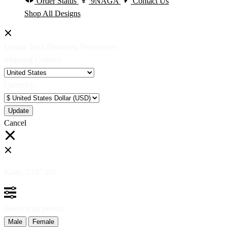
Order Status
9NAGA
Contact Us
Shop All Designs
Update Your Browsing Preferences
Shipping Country:
Currency:
Cancel
Katie:
5'10"
160
Select your person:
Male
Female