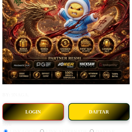
BY:
9NAGA.
LOGIN
DAFTAR
Style
LINK LOGIN
LINK ALTERNATIF
DAFTAR