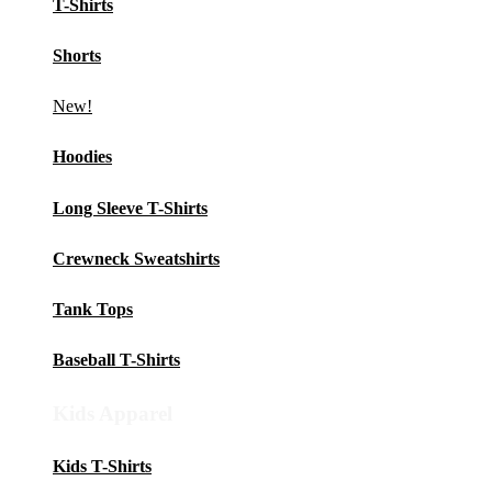
T-Shirts
Shorts
New!
Hoodies
Long Sleeve T-Shirts
Crewneck Sweatshirts
Tank Tops
Baseball T-Shirts
Kids Apparel
Kids T-Shirts