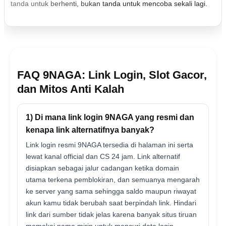
tanda untuk berhenti, bukan tanda untuk mencoba sekali lagi.
FAQ 9NAGA: Link Login, Slot Gacor,
dan Mitos Anti Kalah
1) Di mana link login 9NAGA yang resmi dan
kenapa link alternatifnya banyak?
Link login resmi 9NAGA tersedia di halaman ini serta
lewat kanal official dan CS 24 jam. Link alternatif
disiapkan sebagai jalur cadangan ketika domain
utama terkena pemblokiran, dan semuanya mengarah
ke server yang sama sehingga saldo maupun riwayat
akun kamu tidak berubah saat berpindah link. Hindari
link dari sumber tidak jelas karena banyak situs tiruan
memakai nama mirip untuk mencuri data login.