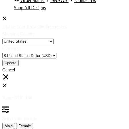
Order Status
9NAGA
Contact Us
Shop All Designs
Update Your Browsing Preferences
Shipping Country:
Currency:
Cancel
Katie:
5'10"
160
Select your person:
Male
Female