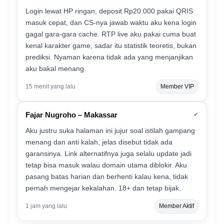
Login lewat HP ringan, deposit Rp20.000 pakai QRIS
masuk cepat, dan CS-nya jawab waktu aku kena login
gagal gara-gara cache. RTP live aku pakai cuma buat
kenal karakter game, sadar itu statistik teoretis, bukan
prediksi. Nyaman karena tidak ada yang menjanjikan
aku bakal menang.
15 menit yang lalu
Member VIP
Fajar Nugroho – Makassar
✔
Aku justru suka halaman ini jujur soal istilah gampang
menang dan anti kalah, jelas disebut tidak ada
garansinya. Link alternatifnya juga selalu update jadi
tetap bisa masuk walau domain utama diblokir. Aku
pasang batas harian dan berhenti kalau kena, tidak
pernah mengejar kekalahan. 18+ dan tetap bijak.
1 jam yang lalu
Member Aktif