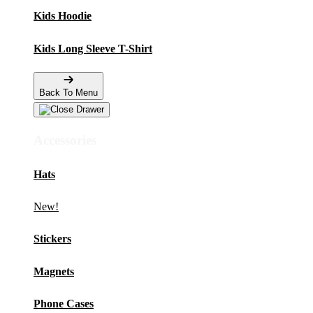
Kids Hoodie
Kids Long Sleeve T-Shirt
Back To Menu
Accessories
Hats
New!
Stickers
Magnets
Phone Cases