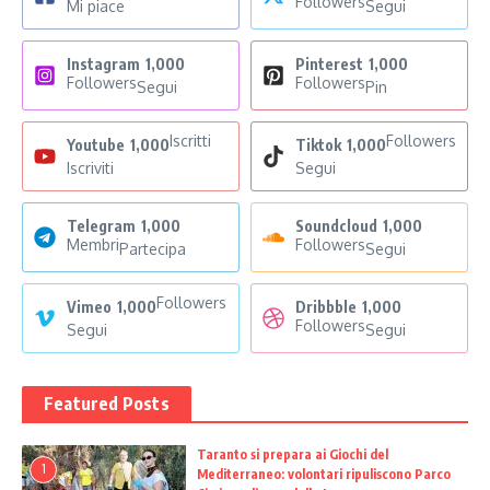
Followers
Mi piace
Segui
Instagram
1,000
Pinterest
1,000
Followers
Followers
Segui
Pin
Iscritti
Followers
Youtube
1,000
Tiktok
1,000
Iscriviti
Segui
Telegram
1,000
Soundcloud
1,000
Membri
Followers
Partecipa
Segui
Followers
Vimeo
1,000
Dribbble
1,000
Followers
Segui
Segui
Featured Posts
Taranto si prepara ai Giochi del
1
Mediterraneo: volontari ripuliscono Parco