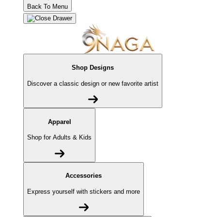
Back To Menu
Shop Designs
Discover a classic design or new favorite artist
Apparel
Shop for Adults & Kids
Accessories
Express yourself with stickers and more