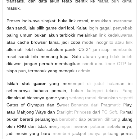
transaksi, dan data akun tetap identik ke mana pun kamu
masuk.
Proses login-nya singkat: buka link resmi, masukkan username
dan sandi, lalu pilih game dari lobi. Kalau login gagal, penyebab
paling umum bukan akun terblokir melainkan link kedaluwarsa
atau cache browser lama, jadi coba mode incognito atau link
alternatif lebih dulu sebelum panik. CS 24 jam siap membantu
reset sandi bila memang lupa. Satu aturan yang tidak boleh
ditawar: jangan pernah membagikan sandi atau kode OTP ke
siapa pun, termasuk yang mengaku admin.
Istilah
slot gacor
yang menempel di judul halaman ini
sebenarnya bahasa pemain, bukan kategori teknis. Yang
dimaksud biasanya game yang sedang ramai dimainkan seperti
Gates of Olympus dan Sweet Bonanza dari Pragmatic Play,
atau Mahjong Ways dan Starlight Princess dari PG Soft. Ramai
bukan berarti peluangnya berubah: tiap putaran dihitung ulang
oleh RNG dan tidak menyimpan memori putaran sebelumnya,
jadi mesin yang baru memberi jackpot punya peluang persis