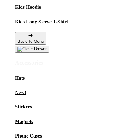
Kids Hoodie
Kids Long Sleeve T-Shirt
Back To Menu
Accessories
Hats
New!
Stickers
Magnets
Phone Cases