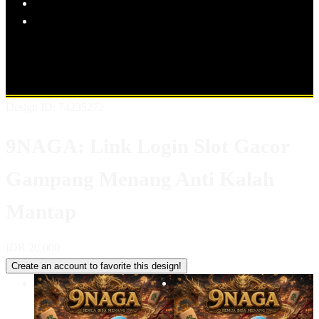
Explore Categories
Popular Products
Shop All Designs
9NAGA
LINK LOGIN 9NAGA
LINK
ALTERNATIF
DAFTAR 9NAGA
SLOT GACOR
RTP LIVE
MAIN BIJAK 18+
Design ID: 74235272
9NAGA: Link Login Slot Gacor
Gampang Menang Anti Kalah
Mantap
IDR 20.000
Create an account to favorite this design!