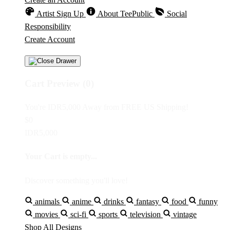
Artist Sign Up
About TeePublic
Social
Responsibility
Create Account
Cart Preview (0)
You're
IDR5,000
Away from
FREE US Shipping!
$0
IDR5,000
Your Cart is empty...
Discover something you'll love!
animals
anime
drinks
fantasy
food
funny
movies
sci-fi
sports
television
vintage
Shop All Designs