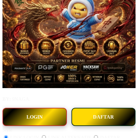
BY:
9NAGA.
LOGIN
DAFTAR
Style
LINK LOGIN
LINK ALTERNATIF
DAFTAR