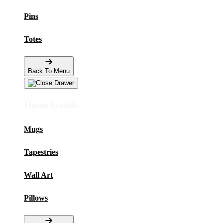
Pins
Totes
Back To Menu
Home Goods
Mugs
Tapestries
Wall Art
Pillows