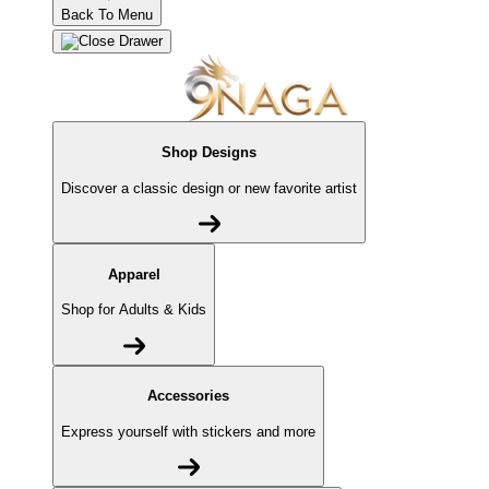
Back To Menu
Shop Designs
Discover a classic design or new favorite artist
Apparel
Shop for Adults & Kids
Accessories
Express yourself with stickers and more