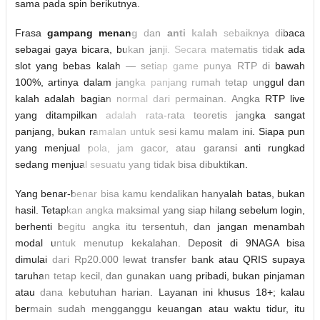
sama pada spin berikutnya.
Frasa
gampang menang
dan
anti kalah
sebaiknya dibaca
sebagai gaya bicara, bukan janji. Secara matematis tidak ada
slot yang bebas kalah — setiap game punya RTP di bawah
100%, artinya dalam jangka panjang rumah tetap unggul dan
kalah adalah bagian normal dari permainan. Angka RTP live
yang ditampilkan adalah rata-rata teoretis jangka sangat
panjang, bukan ramalan untuk sesi kamu malam ini. Siapa pun
yang menjual pola, jam gacor, atau garansi anti rungkad
sedang menjual sesuatu yang tidak bisa dibuktikan.
Yang benar-benar bisa kamu kendalikan hanyalah batas, bukan
hasil. Tetapkan angka maksimal yang siap hilang sebelum login,
berhenti begitu angka itu tersentuh, dan jangan menambah
modal untuk menutup kekalahan. Deposit di 9NAGA bisa
dimulai dari Rp20.000 lewat transfer bank atau QRIS supaya
taruhan tetap kecil, dan gunakan uang pribadi, bukan pinjaman
atau dana kebutuhan harian. Layanan ini khusus 18+; kalau
bermain sudah mengganggu keuangan atau waktu tidur, itu