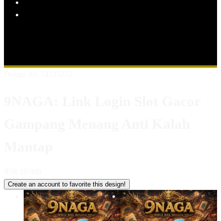
Explore Categories
Popular Products
Shop All Designs
9NAGA
LINK LOGIN 9NAGA
LINK
ALTERNATIF
DAFTAR 9NAGA
SLOT GACOR
RTP LIVE
MAIN BIJAK 18+
Design ID: 74235272
9NAGA: Link Login Slot Gacor
Gampang Menang Anti Kalah
Mantap
IDR 20.000
Create an account to favorite this design!