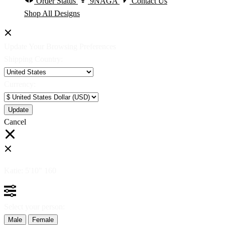
Order Status
9NAGA
Contact Us
Shop All Designs
Update Your Browsing Preferences
Shipping Country:
Currency:
Cancel
Katie:
5'10"
160
Select your person:
Male
Female