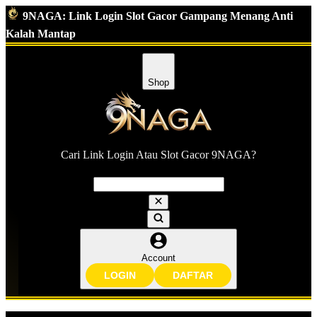
9NAGA: Link Login Slot Gacor Gampang Menang Anti
Kalah Mantap
Shop
Cari Link Login Atau Slot Gacor 9NAGA?
Account
LOGIN
DAFTAR