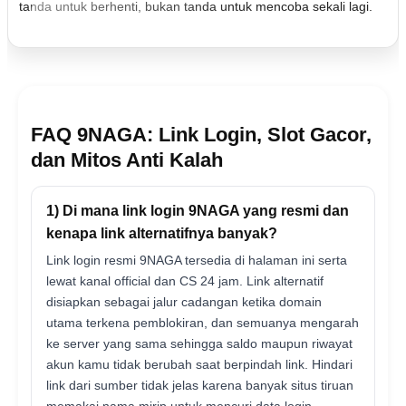
tanda untuk berhenti, bukan tanda untuk mencoba sekali lagi.
FAQ 9NAGA: Link Login, Slot Gacor,
dan Mitos Anti Kalah
1) Di mana link login 9NAGA yang resmi dan
kenapa link alternatifnya banyak?
Link login resmi 9NAGA tersedia di halaman ini serta
lewat kanal official dan CS 24 jam. Link alternatif
disiapkan sebagai jalur cadangan ketika domain
utama terkena pemblokiran, dan semuanya mengarah
ke server yang sama sehingga saldo maupun riwayat
akun kamu tidak berubah saat berpindah link. Hindari
link dari sumber tidak jelas karena banyak situs tiruan
memakai nama mirip untuk mencuri data login.