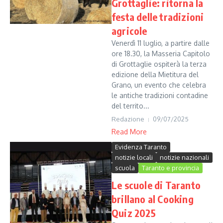
Grottaglie: ritorna la
festa delle tradizioni
agricole
Venerdì 11 luglio, a partire dalle
ore 18.30, la Masseria Capitolo
di Grottaglie ospiterà la terza
edizione della Mietitura del
Grano, un evento che celebra
le antiche tradizioni contadine
del territo...
Redazione
09/07/2025
Read More
Evidenza Taranto
notizie locali
notizie nazionali
scuola
Taranto e provincia
Le scuole di Taranto
brillano al Cooking
Quiz 2025