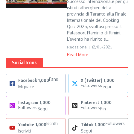
Successo internazionale per gli
istituti alberghieri della
provincia di Taranto alla Finale
Internazionale del Cooking
Quiz 2025, svoltasi presso il
Palasport Flaminio di Rimini.
L’evento ha riunito s...
Redazione
12/05/2025
Read More
Social Icons
Fans
Facebook
1,000
X (Twitter)
1,000
Followers
Mi piace
Segui
Instagram
1,000
Pinterest
1,000
Followers
Followers
Segui
Pin
Iscritti
Followers
Youtube
1,000
Tiktok
1,000
Iscriviti
Segui