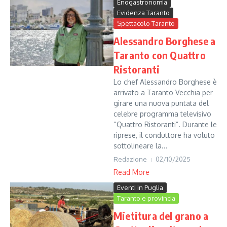
Enogastronomia
Evidenza Taranto
Spettacolo Taranto
Alessandro Borghese a
Taranto con Quattro
Ristoranti
Lo chef Alessandro Borghese è
arrivato a Taranto Vecchia per
girare una nuova puntata del
celebre programma televisivo
“Quattro Ristoranti”. Durante le
riprese, il conduttore ha voluto
sottolineare la...
Redazione
02/10/2025
Read More
Eventi in Puglia
Taranto e provincia
Mietitura del grano a