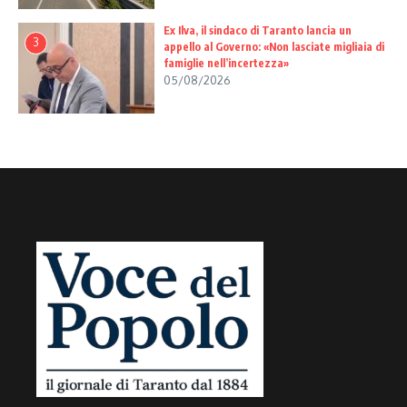
Ex Ilva, il sindaco di Taranto lancia un
3
appello al Governo: «Non lasciate migliaia di
famiglie nell’incertezza»
05/08/2026