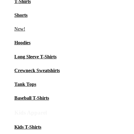
T-Shirts
Shorts
New!
Hoodies
Long Sleeve T-Shirts
Crewneck Sweatshirts
Tank Tops
Baseball T-Shirts
Kids Apparel
Kids T-Shirts