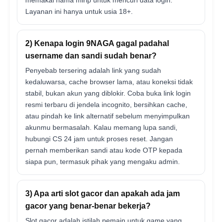
Layanan ini hanya untuk usia 18+.
2) Kenapa login 9NAGA gagal padahal
username dan sandi sudah benar?
Penyebab tersering adalah link yang sudah
kedaluwarsa, cache browser lama, atau koneksi tidak
stabil, bukan akun yang diblokir. Coba buka link login
resmi terbaru di jendela incognito, bersihkan cache,
atau pindah ke link alternatif sebelum menyimpulkan
akunmu bermasalah. Kalau memang lupa sandi,
hubungi CS 24 jam untuk proses reset. Jangan
pernah memberikan sandi atau kode OTP kepada
siapa pun, termasuk pihak yang mengaku admin.
3) Apa arti slot gacor dan apakah ada jam
gacor yang benar-benar bekerja?
Slot gacor adalah istilah pemain untuk game yang