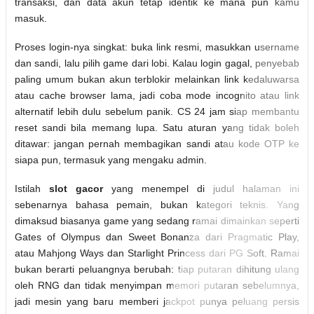
transaksi, dan data akun tetap identik ke mana pun kamu
masuk.
Proses login-nya singkat: buka link resmi, masukkan username
dan sandi, lalu pilih game dari lobi. Kalau login gagal, penyebab
paling umum bukan akun terblokir melainkan link kedaluwarsa
atau cache browser lama, jadi coba mode incognito atau link
alternatif lebih dulu sebelum panik. CS 24 jam siap membantu
reset sandi bila memang lupa. Satu aturan yang tidak boleh
ditawar: jangan pernah membagikan sandi atau kode OTP ke
siapa pun, termasuk yang mengaku admin.
Istilah
slot gacor
yang menempel di judul halaman ini
sebenarnya bahasa pemain, bukan kategori teknis. Yang
dimaksud biasanya game yang sedang ramai dimainkan seperti
Gates of Olympus dan Sweet Bonanza dari Pragmatic Play,
atau Mahjong Ways dan Starlight Princess dari PG Soft. Ramai
bukan berarti peluangnya berubah: tiap putaran dihitung ulang
oleh RNG dan tidak menyimpan memori putaran sebelumnya,
jadi mesin yang baru memberi jackpot punya peluang persis