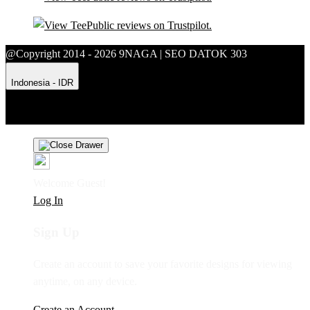
@Copyright 2014 - 2026 9NAGA | SEO DATOK 303
Indonesia - IDR
Product Safety
Intellectual Property Policy
CA: Do Not Sell My
Personal Information
Privacy Policy
Terms
Welcome Guest!
Log In
Sign Up
Create an account to save your favorite designs for viewing
anytime, on any device.
Create an Account