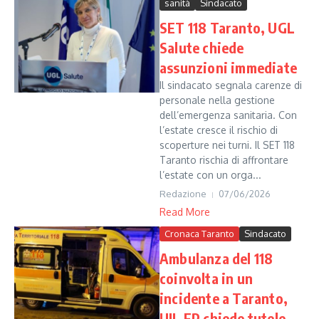
sanità
Sindacato
SET 118 Taranto, UGL
Salute chiede
assunzioni immediate
Il sindacato segnala carenze di
personale nella gestione
dell’emergenza sanitaria. Con
l’estate cresce il rischio di
scoperture nei turni. Il SET 118
Taranto rischia di affrontare
l’estate con un orga...
Redazione
07/06/2026
Read More
Cronaca Taranto
Sindacato
Ambulanza del 118
coinvolta in un
incidente a Taranto,
UIL FP chiede tutele