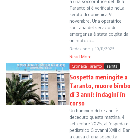
a una soccorritrice del 118 a
Taranto si è verificato nella
serata di domenica 9
novembre. Una operatrice
sanitaria del servizio di
emergenza è stata colpita da
un motocic...
Redazione
10/11/2025
Read More
Cronaca Taranto
sanità
Sospetta meningite a
Taranto, muore bimbo
di 3 anni: indagini in
corso
Un bambino di tre anni è
deceduto questa mattina, 4
settembre 2025, all’ospedale
pediatrico Giovanni XXIII di Bari
a causa di una sospetta