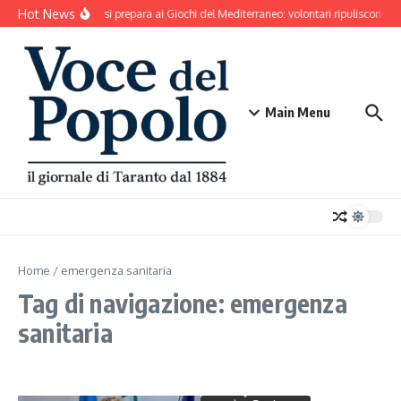
Salta al contenuto
Hot News
Taranto si prepara ai Giochi del Mediterraneo: volontari ripuliscono Pa
Main Menu
Home
/
emergenza sanitaria
Tag di navigazione: emergenza
sanitaria