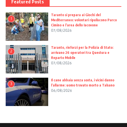
Featured Posts
Taranto si prepara ai Giochi del
1
Mediterraneo: volontari ripuliscono Parco
Cimino e l’area dello Iacovone
07/08/2026
Taranto, rinforzi per la Polizia di Stato:
2
arrivano 26 operatori tra Questura e
Reparto Mobile
07/08/2026
Il cane abbaia senza sosta, i vicini danno
3
l’allarme: uomo trovato morto a Talsano
06/08/2026