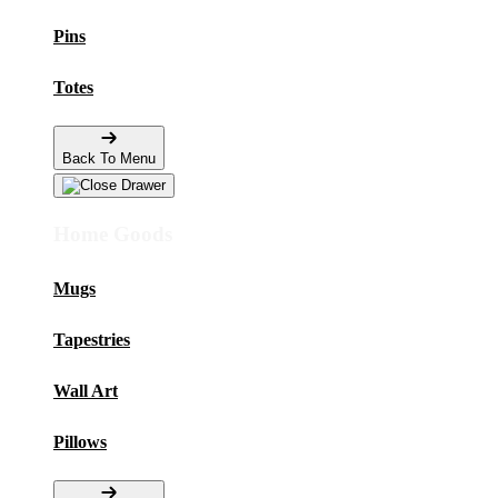
Pins
Totes
Back To Menu
Home Goods
Mugs
Tapestries
Wall Art
Pillows