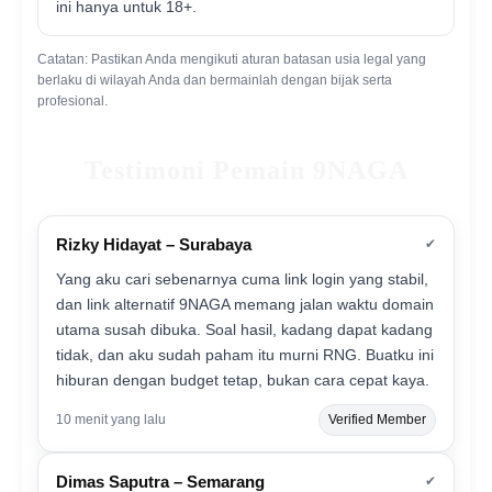
ini hanya untuk 18+.
Catatan: Pastikan Anda mengikuti aturan batasan usia legal yang
berlaku di wilayah Anda dan bermainlah dengan bijak serta
profesional.
Testimoni Pemain 9NAGA
Rizky Hidayat – Surabaya
✔
Yang aku cari sebenarnya cuma link login yang stabil,
dan link alternatif 9NAGA memang jalan waktu domain
utama susah dibuka. Soal hasil, kadang dapat kadang
tidak, dan aku sudah paham itu murni RNG. Buatku ini
hiburan dengan budget tetap, bukan cara cepat kaya.
10 menit yang lalu
Verified Member
Dimas Saputra – Semarang
✔