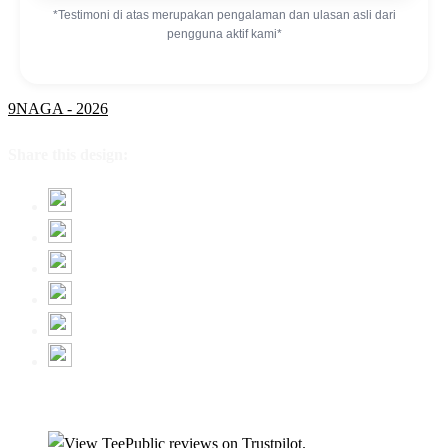
*Testimoni di atas merupakan pengalaman dan ulasan asli dari
pengguna aktif kami*
9NAGA - 2026
Share this design: