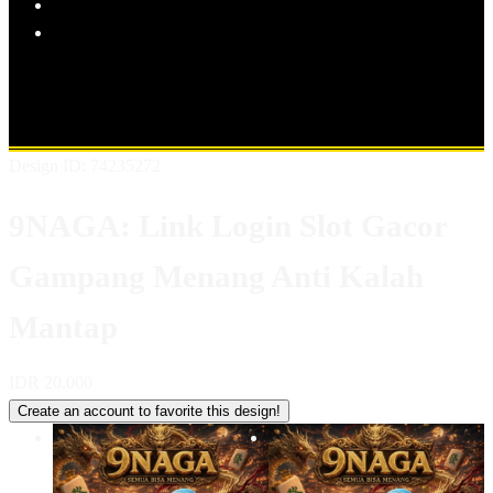
Explore Categories
Popular Products
Shop All Designs
9NAGA
LINK LOGIN 9NAGA
LINK
ALTERNATIF
DAFTAR 9NAGA
SLOT GACOR
RTP LIVE
MAIN BIJAK 18+
Design ID: 74235272
9NAGA: Link Login Slot Gacor
Gampang Menang Anti Kalah
Mantap
IDR 20.000
Create an account to favorite this design!