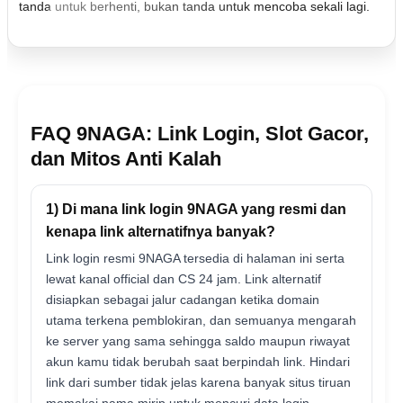
tanda untuk berhenti, bukan tanda untuk mencoba sekali lagi.
FAQ 9NAGA: Link Login, Slot Gacor,
dan Mitos Anti Kalah
1) Di mana link login 9NAGA yang resmi dan
kenapa link alternatifnya banyak?
Link login resmi 9NAGA tersedia di halaman ini serta
lewat kanal official dan CS 24 jam. Link alternatif
disiapkan sebagai jalur cadangan ketika domain
utama terkena pemblokiran, dan semuanya mengarah
ke server yang sama sehingga saldo maupun riwayat
akun kamu tidak berubah saat berpindah link. Hindari
link dari sumber tidak jelas karena banyak situs tiruan
memakai nama mirip untuk mencuri data login.