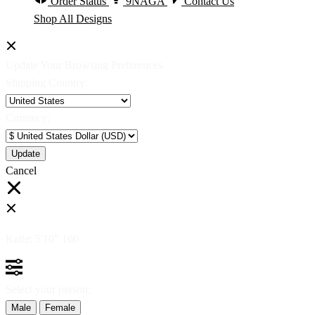
Order Status
9NAGA
Contact Us
Shop All Designs
Update Your Browsing Preferences
Shipping Country:
Currency:
Cancel
Katie:
5'10"
160
Select your person:
Male
Female