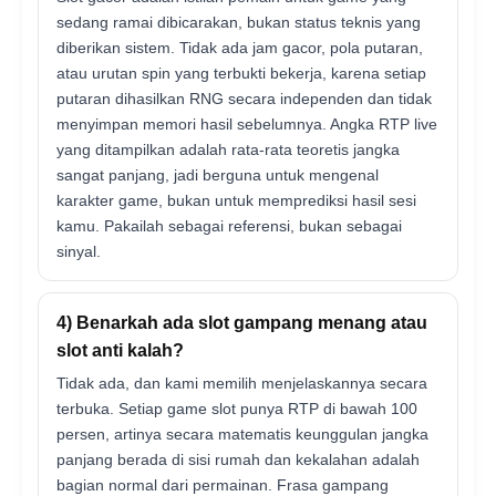
sedang ramai dibicarakan, bukan status teknis yang
diberikan sistem. Tidak ada jam gacor, pola putaran,
atau urutan spin yang terbukti bekerja, karena setiap
putaran dihasilkan RNG secara independen dan tidak
menyimpan memori hasil sebelumnya. Angka RTP live
yang ditampilkan adalah rata-rata teoretis jangka
sangat panjang, jadi berguna untuk mengenal
karakter game, bukan untuk memprediksi hasil sesi
kamu. Pakailah sebagai referensi, bukan sebagai
sinyal.
4) Benarkah ada slot gampang menang atau
slot anti kalah?
Tidak ada, dan kami memilih menjelaskannya secara
terbuka. Setiap game slot punya RTP di bawah 100
persen, artinya secara matematis keunggulan jangka
panjang berada di sisi rumah dan kekalahan adalah
bagian normal dari permainan. Frasa gampang