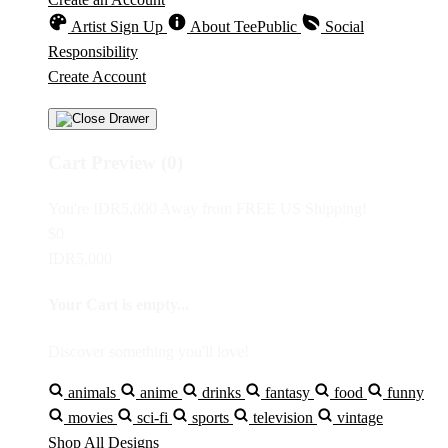
Artist Sign Up
About TeePublic
Social
Responsibility
Create Account
Cart Preview (0)
You're
IDR5,000
Away from
FREE US Shipping!
$0
IDR5,000
Your Cart is empty...
Discover something you'll love!
animals
anime
drinks
fantasy
food
funny
movies
sci-fi
sports
television
vintage
Shop All Designs