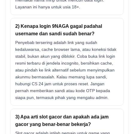
Layanan ini hanya untuk usia 18+.
2) Kenapa login 9NAGA gagal padahal
username dan sandi sudah benar?
Penyebab tersering adalah link yang sudah
kedaluwarsa, cache browser lama, atau koneksi tidak
stabil, bukan akun yang diblokir. Coba buka link login
resmi terbaru di jendela incognito, bersihkan cache,
atau pindah ke link alternatif sebelum menyimpulkan
akunmu bermasalah. Kalau memang lupa sandi,
hubungi CS 24 jam untuk proses reset. Jangan
pernah memberikan sandi atau kode OTP kepada
siapa pun, termasuk pihak yang mengaku admin.
3) Apa arti slot gacor dan apakah ada jam
gacor yang benar-benar bekerja?
Slot gacor adalah istilah pemain untuk game yang