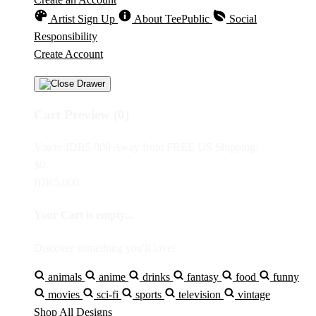
Artist Sign Up
About TeePublic
Social
Responsibility
Create Account
Cart Preview (0)
You're
IDR5,000
Away from
FREE US Shipping!
$0
IDR5,000
Your Cart is empty...
Discover something you'll love!
animals
anime
drinks
fantasy
food
funny
movies
sci-fi
sports
television
vintage
Shop All Designs