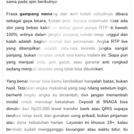
sama pada spin berikutnya.
Frasa
gampang menang
dan
anti kalah
sebaiknya dibaca
sebagai gaya bicara, bukan janji. Secara matematis tidak ada
slot yang bebas kalah — setiap game punya RTP di bawah
100%, artinya dalam jangka panjang rumah tetap unggul dan
kalah adalah bagian normal dari permainan. Angka RTP live
yang ditampilkan adalah rata-rata teoretis jangka sangat
panjang, bukan ramalan untuk sesi kamu malam ini. Siapa pun
yang menjual pola, jam gacor, atau garansi anti rungkad
sedang menjual sesuatu yang tidak bisa dibuktikan.
Yang benar-benar bisa kamu kendalikan hanyalah batas, bukan
hasil. Tetapkan angka maksimal yang siap hilang sebelum login,
berhenti begitu angka itu tersentuh, dan jangan menambah
modal untuk menutup kekalahan. Deposit di 9NAGA bisa
dimulai dari Rp20.000 lewat transfer bank atau QRIS supaya
taruhan tetap kecil, dan gunakan uang pribadi, bukan pinjaman
atau dana kebutuhan harian. Layanan ini khusus 18+; kalau
bermain sudah mengganggu keuangan atau waktu tidur, itu