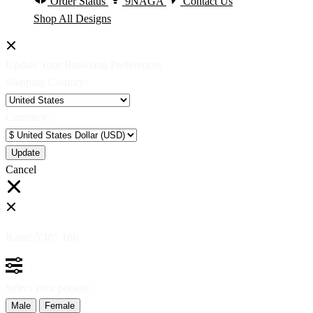
Order Status
9NAGA
Contact Us
Shop All Designs
Update Your Browsing Preferences
Shipping Country:
Currency:
Cancel
Katie:
5'10"
160
Select your person:
Male
Female