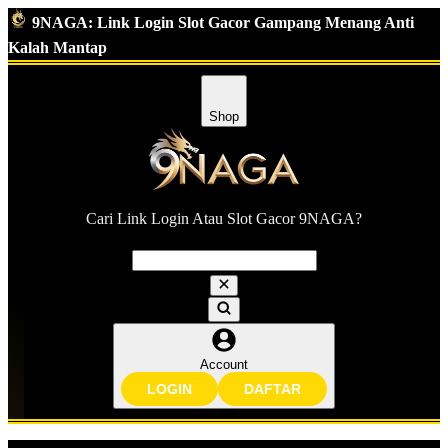
9NAGA: Link Login Slot Gacor Gampang Menang Anti
Kalah Mantap
Shop
Cari Link Login Atau Slot Gacor 9NAGA?
Account
LOGIN
DAFTAR