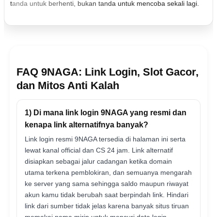
tanda untuk berhenti, bukan tanda untuk mencoba sekali lagi.
FAQ 9NAGA: Link Login, Slot Gacor,
dan Mitos Anti Kalah
1) Di mana link login 9NAGA yang resmi dan
kenapa link alternatifnya banyak?
Link login resmi 9NAGA tersedia di halaman ini serta
lewat kanal official dan CS 24 jam. Link alternatif
disiapkan sebagai jalur cadangan ketika domain
utama terkena pemblokiran, dan semuanya mengarah
ke server yang sama sehingga saldo maupun riwayat
akun kamu tidak berubah saat berpindah link. Hindari
link dari sumber tidak jelas karena banyak situs tiruan
memakai nama mirip untuk mencuri data login.