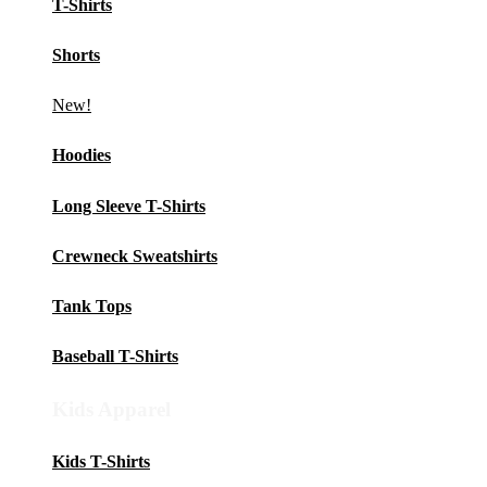
T-Shirts
Shorts
New!
Hoodies
Long Sleeve T-Shirts
Crewneck Sweatshirts
Tank Tops
Baseball T-Shirts
Kids Apparel
Kids T-Shirts