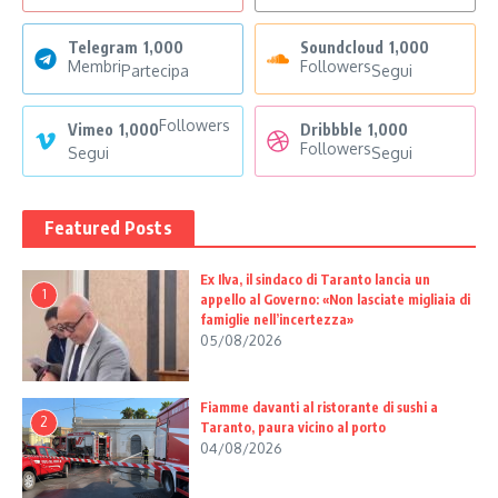
Telegram
1,000
Soundcloud
1,000
Membri
Followers
Partecipa
Segui
Followers
Vimeo
1,000
Dribbble
1,000
Followers
Segui
Segui
Featured Posts
Ex Ilva, il sindaco di Taranto lancia un
1
appello al Governo: «Non lasciate migliaia di
famiglie nell’incertezza»
05/08/2026
Fiamme davanti al ristorante di sushi a
2
Taranto, paura vicino al porto
04/08/2026