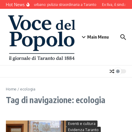
Salta al contenuto
Hot News
Decoro urbano: pulizia straordinaria a Taranto
Ex Ilva, il sindaco
Main Menu
Home
/
ecologia
Tag di navigazione: ecologia
Eventi e cultura
Evidenza Taranto