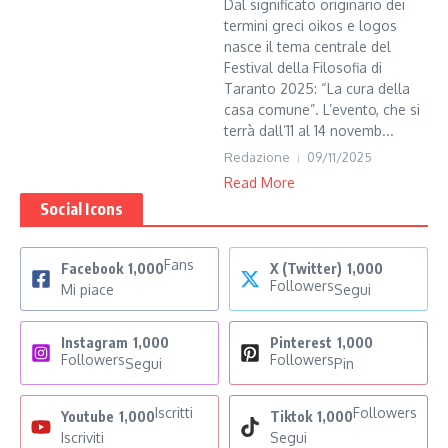
Dal significato originario dei
termini greci oikos e logos
nasce il tema centrale del
Festival della Filosofia di
Taranto 2025: “La cura della
casa comune”. L’evento, che si
terrà dall’11 al 14 novemb...
Redazione
09/11/2025
Read More
Social Icons
Fans
Facebook
1,000
X (Twitter)
1,000
Followers
Mi piace
Segui
Instagram
1,000
Pinterest
1,000
Followers
Followers
Segui
Pin
Iscritti
Followers
Youtube
1,000
Tiktok
1,000
Iscriviti
Segui