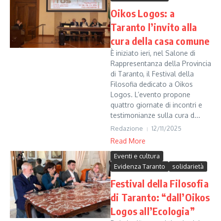
Oikos Logos: a
Taranto l’invito alla
cura della casa comune
È iniziato ieri, nel Salone di
Rappresentanza della Provincia
di Taranto, il Festival della
Filosofia dedicato a Oikos
Logos. L’evento propone
quattro giornate di incontri e
testimonianze sulla cura d...
Redazione
12/11/2025
Read More
Eventi e cultura
Evidenza Taranto
solidarietà
Festival della Filosofia
di Taranto: “dall’Oikos
Logos all’Ecologia”