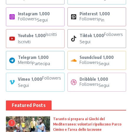
Instagram
1,000
Pinterest
1,000
Followers
Followers
Segui
Pin
Iscritti
Followers
Youtube
1,000
Tiktok
1,000
Iscriviti
Segui
Telegram
1,000
Soundcloud
1,000
Membri
Followers
Partecipa
Segui
Followers
Vimeo
1,000
Dribbble
1,000
Followers
Segui
Segui
Featured Posts
Taranto si prepara ai Giochi del
1
Mediterraneo: volontari ripuliscono Parco
Cimino e l’area dello Iacovone