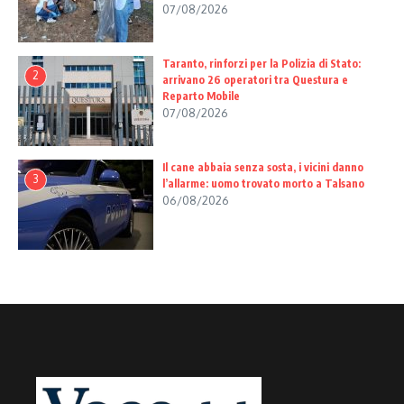
07/08/2026
Taranto, rinforzi per la Polizia di Stato:
2
arrivano 26 operatori tra Questura e
Reparto Mobile
07/08/2026
Il cane abbaia senza sosta, i vicini danno
3
l’allarme: uomo trovato morto a Talsano
06/08/2026