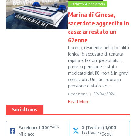
Taranto e provincia
Marina di Ginosa,
sacerdote aggredito in
casa: arrestato un
62enne
L’uomo, residente nella località
jonica, è accusato di tentata
rapina e lesioni personali. Il
prete in pensione è stato
medicato dal 118: non è in gravi
condizioni. Un sacerdote in
pensione è stato ag...
Redazione
09/04/2026
Read More
Social Icons
Fans
Facebook
1,000
X (Twitter)
1,000
Followers
Mi piace
Segui