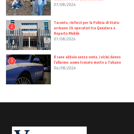
07/08/2026
Taranto, rinforzi per la Polizia di Stato:
2
arrivano 26 operatori tra Questura e
Reparto Mobile
07/08/2026
Il cane abbaia senza sosta, i vicini danno
3
l’allarme: uomo trovato morto a Talsano
06/08/2026