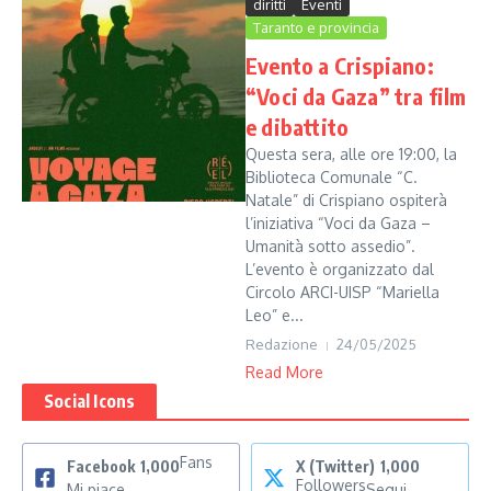
diritti
Eventi
Taranto e provincia
Evento a Crispiano:
“Voci da Gaza” tra film
e dibattito
Questa sera, alle ore 19:00, la
Biblioteca Comunale “C.
Natale” di Crispiano ospiterà
l’iniziativa “Voci da Gaza –
Umanità sotto assedio”.
L’evento è organizzato dal
Circolo ARCI-UISP “Mariella
Leo” e...
Redazione
24/05/2025
Read More
Social Icons
Fans
Facebook
1,000
X (Twitter)
1,000
Followers
Mi piace
Segui