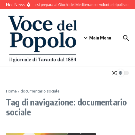
Salta al contenuto
Hot News
Taranto si prepara ai Giochi del Mediterraneo: volontari ripuliscono 
Main Menu
Home
/
documentario sociale
Tag di navigazione: documentario
sociale