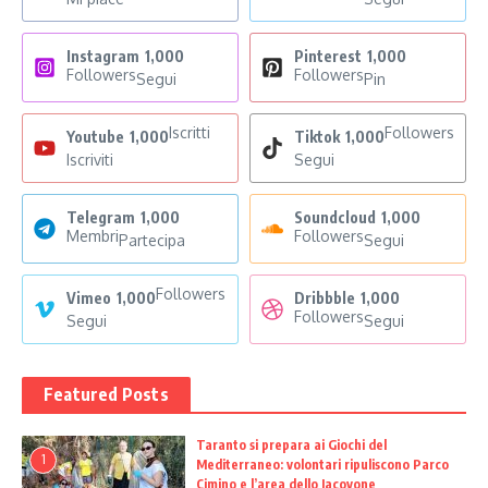
Instagram
1,000
Pinterest
1,000
Followers
Followers
Segui
Pin
Iscritti
Followers
Youtube
1,000
Tiktok
1,000
Iscriviti
Segui
Telegram
1,000
Soundcloud
1,000
Membri
Followers
Partecipa
Segui
Followers
Vimeo
1,000
Dribbble
1,000
Followers
Segui
Segui
Featured Posts
Taranto si prepara ai Giochi del
1
Mediterraneo: volontari ripuliscono Parco
Cimino e l’area dello Iacovone