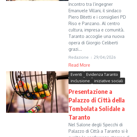
Incontro tra l’ingegner
Emanuele Villani, il sindaco
Piero Bitetti e i consiglieri PD
Riso e Panzano. Al centro
cultura, impresa e comunità.
Taranto accoglie una nuova
opera di Giorgio Celiberti
grazi...
Redazione
29/04/2026
Read More
Eventi
Evidenza Taranto
inclusione
iniziative sociali
Presentazione a
Palazzo di Città della
Tombolata Solidale a
Taranto
Nel Salone degli Specchi di
Palazzo di Città a Taranto si è