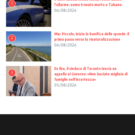
1
l’allarme: uomo trovato morto a Talsano
06/08/2026
Mar Piccolo, inizia la bonifica delle sponde: il
2
primo passo verso la rinaturalizzazione
06/08/2026
Ex Ilva, il sindaco di Taranto lancia un
3
appello al Governo: «Non lasciate migliaia di
famiglie nell’incertezza»
05/08/2026