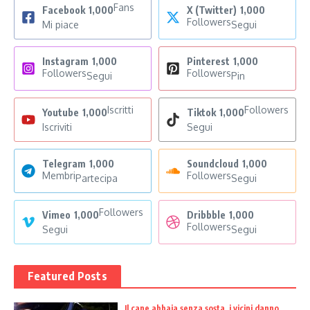
Fans
Facebook
1,000
X (Twitter)
1,000
Followers
Mi piace
Segui
Instagram
1,000
Pinterest
1,000
Followers
Followers
Segui
Pin
Iscritti
Followers
Youtube
1,000
Tiktok
1,000
Iscriviti
Segui
Telegram
1,000
Soundcloud
1,000
Membri
Followers
Partecipa
Segui
Followers
Vimeo
1,000
Dribbble
1,000
Followers
Segui
Segui
Featured Posts
Il cane abbaia senza sosta, i vicini danno