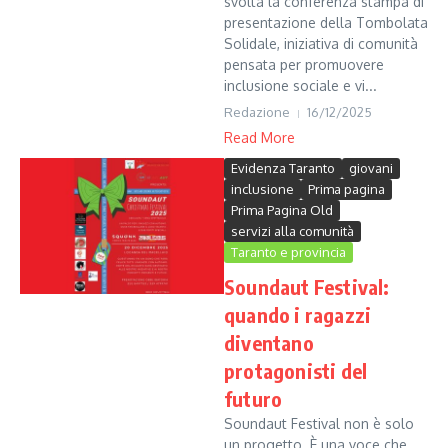
svolta la conferenza stampa di
presentazione della Tombolata
Solidale, iniziativa di comunità
pensata per promuovere
inclusione sociale e vi...
Redazione
16/12/2025
Read More
Evidenza Taranto
giovani
inclusione
Prima pagina
Prima Pagina Old
servizi alla comunità
Taranto e provincia
Soundaut Festival:
quando i ragazzi
diventano
protagonisti del
futuro
Soundaut Festival non è solo
un progetto. È una voce che