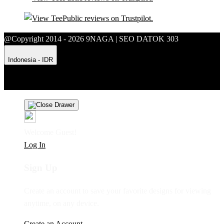
@Copyright 2014 - 2026 9NAGA | SEO DATOK 303
Indonesia - IDR
Product Safety
Intellectual Property Policy
CA: Do Not Sell My
Personal Information
Privacy Policy
Terms
Welcome Guest!
Log In
Sign Up
Create an account to save your favorite designs for viewing
anytime, on any device.
Create an Account