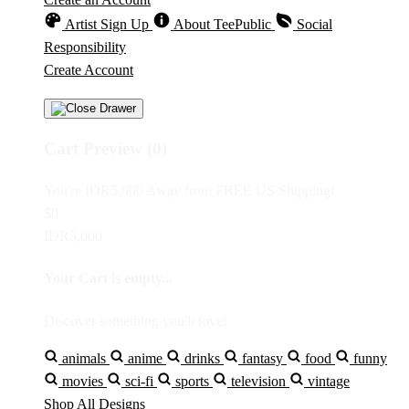
Artist Sign Up
About TeePublic
Social
Responsibility
Create Account
Cart Preview (0)
You're
IDR5,000
Away from
FREE US Shipping!
$0
IDR5,000
Your Cart is empty...
Discover something you'll love!
animals
anime
drinks
fantasy
food
funny
movies
sci-fi
sports
television
vintage
Shop All Designs