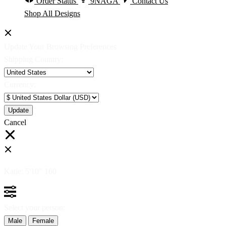
Order Status
9NAGA
Contact Us
Shop All Designs
Update Your Browsing Preferences
Shipping Country:
Currency:
Cancel
Katie:
5'10"
160
Select your person:
Male
Female