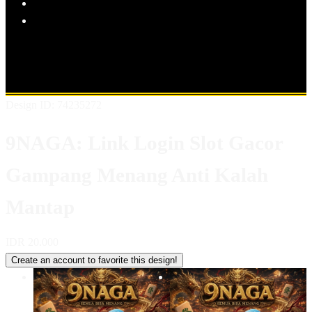
Explore Categories
Popular Products
Shop All Designs
9NAGA
LINK LOGIN 9NAGA
LINK
ALTERNATIF
DAFTAR 9NAGA
SLOT GACOR
RTP LIVE
MAIN BIJAK 18+
Design ID: 74235272
9NAGA: Link Login Slot Gacor
Gampang Menang Anti Kalah
Mantap
IDR 20.000
Create an account to favorite this design!