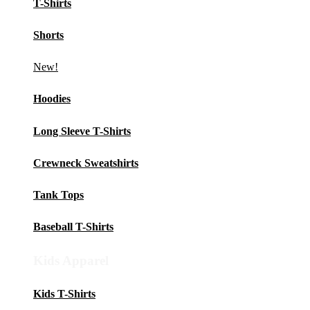
T-Shirts
Shorts
New!
Hoodies
Long Sleeve T-Shirts
Crewneck Sweatshirts
Tank Tops
Baseball T-Shirts
Kids Apparel
Kids T-Shirts