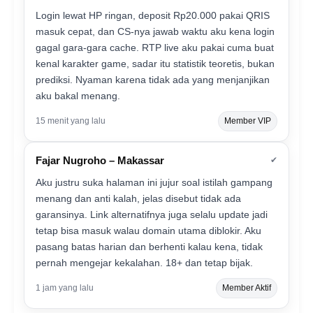
Login lewat HP ringan, deposit Rp20.000 pakai QRIS
masuk cepat, dan CS-nya jawab waktu aku kena login
gagal gara-gara cache. RTP live aku pakai cuma buat
kenal karakter game, sadar itu statistik teoretis, bukan
prediksi. Nyaman karena tidak ada yang menjanjikan
aku bakal menang.
15 menit yang lalu
Member VIP
Fajar Nugroho – Makassar
✔
Aku justru suka halaman ini jujur soal istilah gampang
menang dan anti kalah, jelas disebut tidak ada
garansinya. Link alternatifnya juga selalu update jadi
tetap bisa masuk walau domain utama diblokir. Aku
pasang batas harian dan berhenti kalau kena, tidak
pernah mengejar kekalahan. 18+ dan tetap bijak.
1 jam yang lalu
Member Aktif