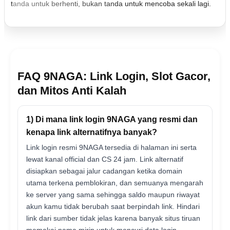
tanda untuk berhenti, bukan tanda untuk mencoba sekali lagi.
FAQ 9NAGA: Link Login, Slot Gacor,
dan Mitos Anti Kalah
1) Di mana link login 9NAGA yang resmi dan
kenapa link alternatifnya banyak?
Link login resmi 9NAGA tersedia di halaman ini serta
lewat kanal official dan CS 24 jam. Link alternatif
disiapkan sebagai jalur cadangan ketika domain
utama terkena pemblokiran, dan semuanya mengarah
ke server yang sama sehingga saldo maupun riwayat
akun kamu tidak berubah saat berpindah link. Hindari
link dari sumber tidak jelas karena banyak situs tiruan
memakai nama mirip untuk mencuri data login.