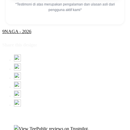
*Testimoni di atas merupakan pengalaman dan ulasan asli dari
pengguna aktif kami*
9NAGA - 2026
Share this design: