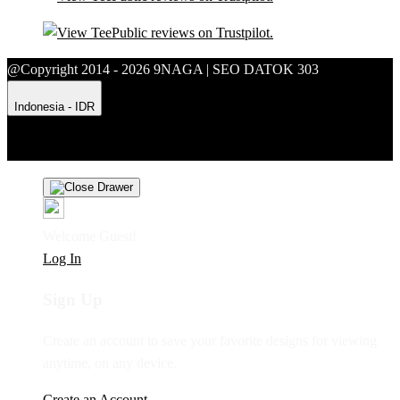
@Copyright 2014 - 2026 9NAGA | SEO DATOK 303
Indonesia - IDR
Product Safety
Intellectual Property Policy
CA: Do Not Sell My
Personal Information
Privacy Policy
Terms
Welcome Guest!
Log In
Sign Up
Create an account to save your favorite designs for viewing
anytime, on any device.
Create an Account