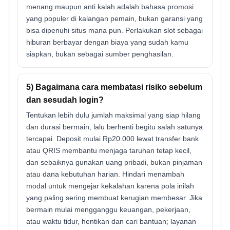
menang maupun anti kalah adalah bahasa promosi
yang populer di kalangan pemain, bukan garansi yang
bisa dipenuhi situs mana pun. Perlakukan slot sebagai
hiburan berbayar dengan biaya yang sudah kamu
siapkan, bukan sebagai sumber penghasilan.
5) Bagaimana cara membatasi risiko sebelum
dan sesudah login?
Tentukan lebih dulu jumlah maksimal yang siap hilang
dan durasi bermain, lalu berhenti begitu salah satunya
tercapai. Deposit mulai Rp20.000 lewat transfer bank
atau QRIS membantu menjaga taruhan tetap kecil,
dan sebaiknya gunakan uang pribadi, bukan pinjaman
atau dana kebutuhan harian. Hindari menambah
modal untuk mengejar kekalahan karena pola inilah
yang paling sering membuat kerugian membesar. Jika
bermain mulai mengganggu keuangan, pekerjaan,
atau waktu tidur, hentikan dan cari bantuan; layanan