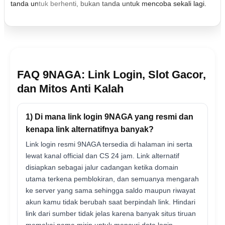
tanda untuk berhenti, bukan tanda untuk mencoba sekali lagi.
FAQ 9NAGA: Link Login, Slot Gacor,
dan Mitos Anti Kalah
1) Di mana link login 9NAGA yang resmi dan
kenapa link alternatifnya banyak?
Link login resmi 9NAGA tersedia di halaman ini serta
lewat kanal official dan CS 24 jam. Link alternatif
disiapkan sebagai jalur cadangan ketika domain
utama terkena pemblokiran, dan semuanya mengarah
ke server yang sama sehingga saldo maupun riwayat
akun kamu tidak berubah saat berpindah link. Hindari
link dari sumber tidak jelas karena banyak situs tiruan
memakai nama mirip untuk mencuri data login.