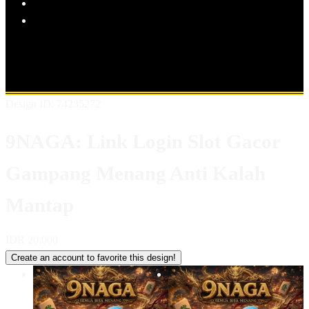
Explore Categories
Popular Products
Shop All Designs
9NAGA
LINK LOGIN 9NAGA
LINK
ALTERNATIF
DAFTAR 9NAGA
SLOT GACOR
RTP LIVE
MAIN BIJAK 18+
Design ID: 74235272
9NAGA: Link Login Slot Gacor
Gampang Menang Anti Kalah
Mantap
IDR 20.000
Create an account to favorite this design!