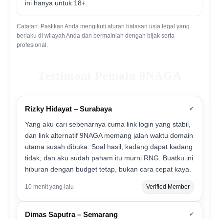
ini hanya untuk 18+.
Catatan: Pastikan Anda mengikuti aturan batasan usia legal yang
berlaku di wilayah Anda dan bermainlah dengan bijak serta
profesional.
Testimoni Pemain 9NAGA
Rizky Hidayat – Surabaya
✔
Yang aku cari sebenarnya cuma link login yang stabil,
dan link alternatif 9NAGA memang jalan waktu domain
utama susah dibuka. Soal hasil, kadang dapat kadang
tidak, dan aku sudah paham itu murni RNG. Buatku ini
hiburan dengan budget tetap, bukan cara cepat kaya.
10 menit yang lalu
Verified Member
Dimas Saputra – Semarang
✔