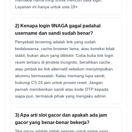
Layanan ini hanya untuk usia 18+.
2) Kenapa login 9NAGA gagal padahal
username dan sandi sudah benar?
Penyebab tersering adalah link yang sudah
kedaluwarsa, cache browser lama, atau koneksi tidak
stabil, bukan akun yang diblokir. Coba buka link login
resmi terbaru di jendela incognito, bersihkan cache,
atau pindah ke link alternatif sebelum menyimpulkan
akunmu bermasalah. Kalau memang lupa sandi,
hubungi CS 24 jam untuk proses reset. Jangan
pernah memberikan sandi atau kode OTP kepada
siapa pun, termasuk pihak yang mengaku admin.
3) Apa arti slot gacor dan apakah ada jam
gacor yang benar-benar bekerja?
Slot gacor adalah istilah pemain untuk game yang