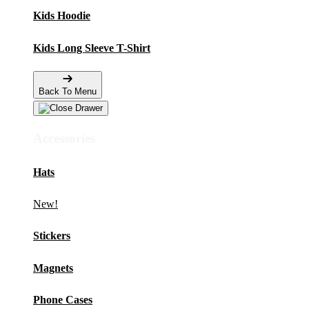
Kids Hoodie
Kids Long Sleeve T-Shirt
Back To Menu
Accessories
Hats
New!
Stickers
Magnets
Phone Cases