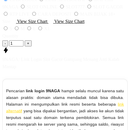
9NAGA
SLOT ONLINE
SLOT777
SLOT GACOR
RTP LIVE
CARA DEPOSIT
MAIN BIJAK 18+
Size
View Size Chart
View Size Chart
S
M
L
XL
Quantity
-
+
9NAGA: Link Login Slot Gacor Gampang Menang Anti Kalah
Mantap
Pencarian
link login 9NAGA
hampir selalu muncul karena satu
alasan praktis: domain utama mendadak tidak bisa dibuka.
Halaman ini mengumpulkan link resmi beserta beberapa
link
alternatif
yang bisa dipakai bergantian, jadi akses ke akun tidak
terputus saat satu domain terkena pemblokiran. Semua link
resmi mengarah ke server yang sama, sehingga saldo, riwayat