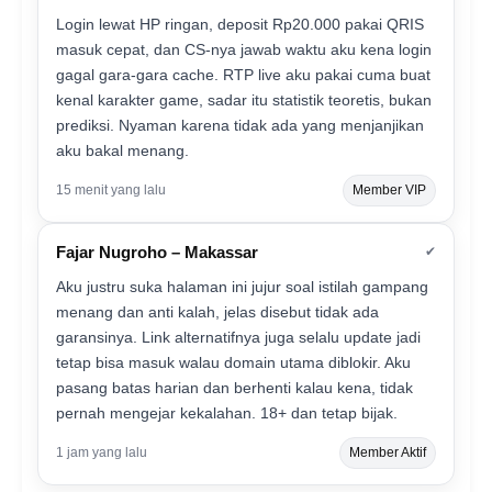
Login lewat HP ringan, deposit Rp20.000 pakai QRIS
masuk cepat, dan CS-nya jawab waktu aku kena login
gagal gara-gara cache. RTP live aku pakai cuma buat
kenal karakter game, sadar itu statistik teoretis, bukan
prediksi. Nyaman karena tidak ada yang menjanjikan
aku bakal menang.
15 menit yang lalu
Member VIP
Fajar Nugroho – Makassar
✔
Aku justru suka halaman ini jujur soal istilah gampang
menang dan anti kalah, jelas disebut tidak ada
garansinya. Link alternatifnya juga selalu update jadi
tetap bisa masuk walau domain utama diblokir. Aku
pasang batas harian dan berhenti kalau kena, tidak
pernah mengejar kekalahan. 18+ dan tetap bijak.
1 jam yang lalu
Member Aktif