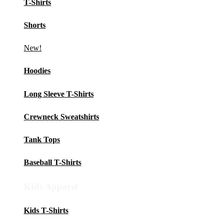
T-Shirts
Shorts
New!
Hoodies
Long Sleeve T-Shirts
Crewneck Sweatshirts
Tank Tops
Baseball T-Shirts
Kids Apparel
Kids T-Shirts