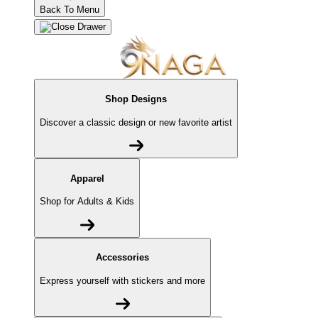
Back To Menu
Shop Designs
Discover a classic design or new favorite artist
Apparel
Shop for Adults & Kids
Accessories
Express yourself with stickers and more