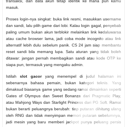
transaksi, dan data akun tetap identik ke mana pun kamu
masuk.
Proses login-nya singkat: buka link resmi, masukkan username
dan sandi, lalu pilih game dari lobi. Kalau login gagal, penyebab
paling umum bukan akun terblokir melainkan link kedaluwarsa
atau cache browser lama, jadi coba mode incognito atau link
alternatif lebih dulu sebelum panik. CS 24 jam siap membantu
reset sandi bila memang lupa. Satu aturan yang tidak boleh
ditawar: jangan pernah membagikan sandi atau kode OTP ke
siapa pun, termasuk yang mengaku admin.
Istilah
slot gacor
yang menempel di judul halaman ini
sebenarnya bahasa pemain, bukan kategori teknis. Yang
dimaksud biasanya game yang sedang ramai dimainkan seperti
Gates of Olympus dan Sweet Bonanza dari Pragmatic Play,
atau Mahjong Ways dan Starlight Princess dari PG Soft. Ramai
bukan berarti peluangnya berubah: tiap putaran dihitung ulang
oleh RNG dan tidak menyimpan memori putaran sebelumnya,
jadi mesin yang baru memberi jackpot punya peluang persis