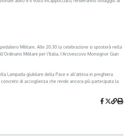
radizionale abito e il volto incappucciato, renderanno omaggio ai
daliero Militare. Alle 20.30 la celebrazione si sposterà nella
’Ordinario Militare per l’Italia, l’Arcivescovo Monsignor Gian
lla Lampada giubilare della Pace e all’attesa in preghiera
ale concreto di accoglienza che rende ancora più partecipata la