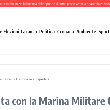
lo, inizia la bonifica delle sponde: il primo passo verso la rinaturalizzazione
Dec
e Elezioni Taranto
Politica
Cronaca
Ambiente
Sport
 tra Castello Aragonese e ospedale
ta con la Marina Militare 