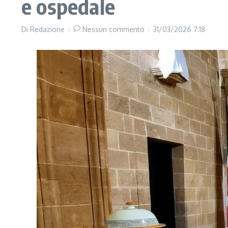
e ospedale
Di
Redazione
Nessun commento
31/03/2026
7:18