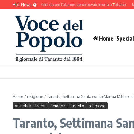
Salta al contenuto
Hot News
ia senza sosta, i vicini danno l’allarme: uomo trovato morto a Talsano
Mar Picco
Home
Special
Home
/
religione
/
Taranto, Settimana Santa con la Marina Militare
Attualità
Eventi
Evidenza Taranto
religione
Taranto, Settimana San