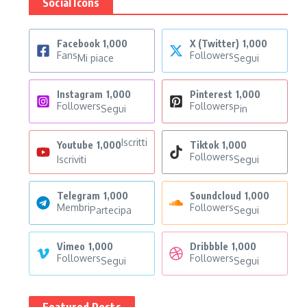
Social Icons
Facebook
1,000
X (Twitter)
1,000
Fans
Followers
Mi piace
Segui
Instagram
1,000
Pinterest
1,000
Followers
Followers
Segui
Pin
Iscritti
Youtube
1,000
Tiktok
1,000
Followers
Iscriviti
Segui
Telegram
1,000
Soundcloud
1,000
Membri
Followers
Partecipa
Segui
Vimeo
1,000
Dribbble
1,000
Followers
Followers
Segui
Segui