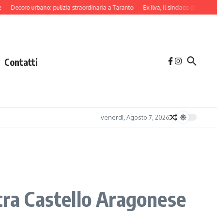
oro urbano: pulizia straordinaria a Taranto
Ex Ilva, il sindaco di Taranto lancia
Contatti
venerdì, Agosto 7, 2026
tra Castello Aragonese