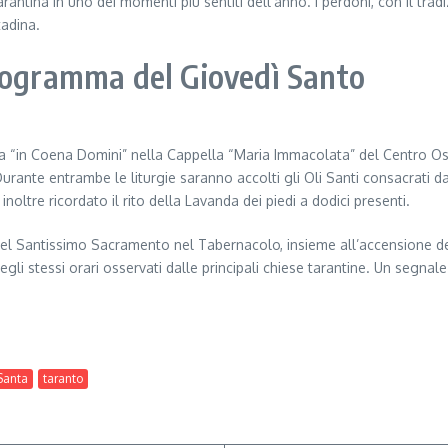
à tarantina in uno dei momenti più sentiti dell’anno. I perdoni, con il t
tadina.
programma del Giovedì Santo
a “in Coena Domini” nella Cappella “Maria Immacolata” del Centro Ospe
nte entrambe le liturgie saranno accolti gli Oli Santi consacrati dall
noltre ricordato il rito della Lavanda dei piedi a dodici presenti.
o del Santissimo Sacramento nel Tabernacolo, insieme all’accensione de
 negli stessi orari osservati dalle principali chiese tarantine. Un segn
Santa
taranto