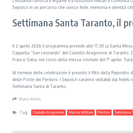
L’iniziativa rafforza il legame tra istituzioni militari e comunit
Sepolcri in un percorso che unisce fede, memoria e identità cit
Settimana Santa Taranto, il 
Il 2 aprile 2026 il programma prevede alle 17.30 la Santa Mess
Cappella “San Leonardo” del Castello Aragonese di Taranto. Dura
Franco Saba, nel corso della messa crismale del 1° aprile. Sarà i
Al termine delle celebrazioni è previsto il Rito della Repositi
delle Poste dei Perdoni. I Sepolcri saranno visitabili dai fedeli
Settimana Santa di Taranto.
Share Article
Tag:
Castello Aragonese
Marina Militare
Perdoni
Settimana 