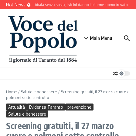
Salta al contenuto
Hot News
Il cane abbaia senza sosta, i vicini danno l’allarme: uomo trovato mort
Main Menu
Home
/
Salute e benessere
/
Screening gratuiti, il 27 marzo cuore e
polmoni sotto controllo
Attualità
Evidenza Taranto
prevenzione
Salute e benessere
Screening gratuiti, il 27 marzo
cuore e polmoni sotto controllo