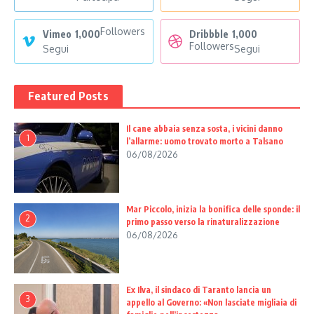
Followers
Vimeo
1,000
Dribbble
1,000
Followers
Segui
Segui
Featured Posts
Il cane abbaia senza sosta, i vicini danno
1
l’allarme: uomo trovato morto a Talsano
06/08/2026
Mar Piccolo, inizia la bonifica delle sponde: il
2
primo passo verso la rinaturalizzazione
06/08/2026
Ex Ilva, il sindaco di Taranto lancia un
3
appello al Governo: «Non lasciate migliaia di